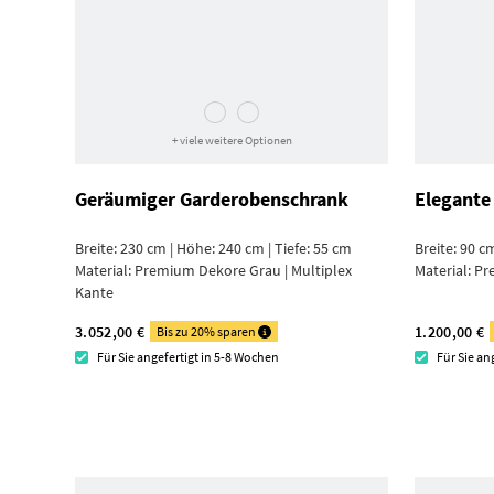
+ viele weitere Optionen
Geräumiger Garderoben­schrank
Elegante
Breite: 230 cm | Höhe: 240 cm | Tiefe: 55 cm
Breite: 90 c
Material:
Premium Dekore Grau | Multiplex
Material:
Pr
Kante
3.052,00 €
1.200,00 €
Bis zu 20% sparen
Für Sie angefertigt in 5-8 Wochen
Für Sie an