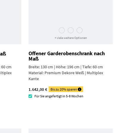
+ viele weitere Optionen
Offener Garderoben­schrank nach
Maß
Maß
: 60 cm
Breite: 130 cm | Höhe: 196 cm | Tiefe: 60 cm
ltiplex
Material:
Premium Dekore Weiß | Multiplex
Kante
1.642,00 €
Bis zu 20% sparen
Für Sie angefertigt in 5-8 Wochen