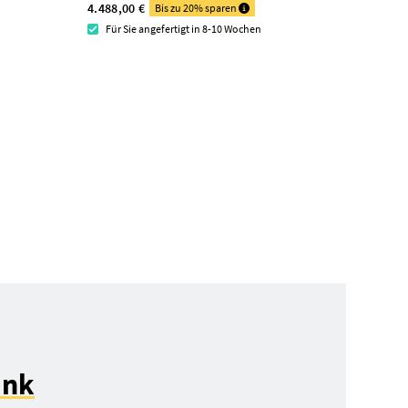
4.488,00 €
Bis zu 20% sparen
Für Sie angefertigt in 8-10 Wochen
ank