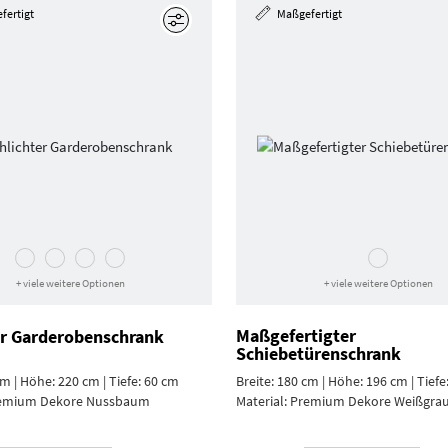
fertigt
Maßgefertigt
Bearbeiten
+ viele weitere Optionen
+ viele weitere Optionen
Maßgefertigter
er Garderoben­schrank
Schiebetürenschrank
cm | Höhe: 220 cm | Tiefe: 60 cm
Breite: 180 cm | Höhe: 196 cm | Tiefe
emium Dekore Nuss­baum
Material:
Premium Dekore Weiß­gra