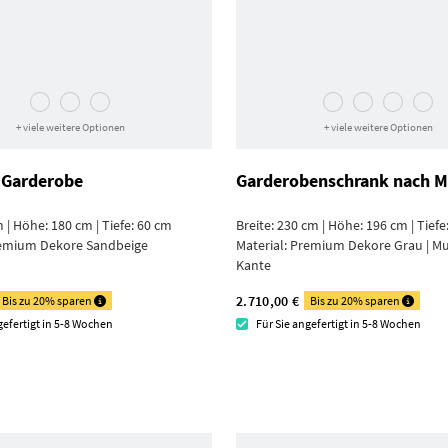
+ viele weitere Optionen
+ viele weitere Optionen
 Garderobe
Garderoben­schrank nach 
m | Höhe: 180 cm | Tiefe: 60 cm
Breite: 230 cm | Höhe: 196 cm | Tiefe
emium Dekore Sand­beige
Material:
Premium Dekore Grau | Mu
Kante
2.710,00 €
Bis zu 20% sparen
Bis zu 20% sparen
gefertigt in 5-8 Wochen
Für Sie angefertigt in 5-8 Wochen