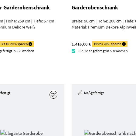
er Garderoben­schrank
Garderobenschrank
cm | Höhe: 259 cm | Tiefe: 57 cm
Breite: 90 cm | Höhe: 200 cm | Tiefe:
emium Dekore Weiß
Material:
Premium Dekore Alpin­wei
1.416,00 €
Bis zu 20% sparen
Bis zu 20% sparen
gefertigt in 5-8 Wochen
Für Sie angefertigt in 5-8 Wochen
fertigt
Maßgefertigt
Bearbeiten