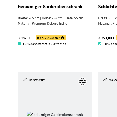
Geräumiger Garderoben­schrank
Schlicht
Breite: 265 cm | Höhe: 238 cm | Tiefe: 55 cm
Breite: 210 
Material:
Premium Dekore Eiche
Material:
Pr
3.982,00 €
2.253,00 €
Bis zu 20% sparen
Für Sie angefertigt in 5-8 Wochen
Für Sie an
Maßgefertigt
Maßge
Bearbeiten