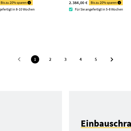
2.384,00 €
Bis zu 20% sparen
Bis zu 20% sparen
gefertigt in 8-10 Wochen
Für Sie angefertigt in 5-8 Wochen
1
2
3
4
5
Einbauschr