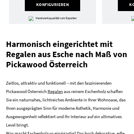
KONFIGURIEREN
K
Handwerksqualität vom Experten
Harmonisch eingerichtet mit
Regalen aus Esche nach Maß von
Pickawood Österreich
Zeitlos, attraktiv und funktionell – mit den faszinierenden
Pickawood Österreich
Regalen
aus reinem Eschenholz schaffen
Sie ein naturnahes, lichtreiches Ambiente in Ihrer Wohnoase, das
Ihren ausgeprägten Sinn für moderne Ästhetik, Harmonie und
Ausgewogenheit reflektiert und Ihr Interieur auf ein ultimatives
Level bringt.
Was macht Eschenholz so einzigartig? Das hoch dekorative, edle