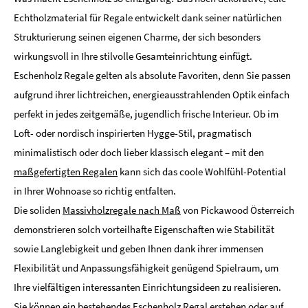
Echtholzmaterial für Regale entwickelt dank seiner natürlichen
Strukturierung seinen eigenen Charme, der sich besonders
wirkungsvoll in Ihre stilvolle Gesamteinrichtung einfügt.
Eschenholz Regale gelten als absolute Favoriten, denn Sie passen
aufgrund ihrer lichtreichen, energieausstrahlenden Optik einfach
perfekt in jedes zeitgemäße, jugendlich frische Interieur. Ob im
Loft- oder nordisch inspirierten Hygge-Stil, pragmatisch
minimalistisch oder doch lieber klassisch elegant – mit den
maßgefertigten Regalen
kann sich das coole Wohlfühl-Potential
in Ihrer Wohnoase so richtig entfalten.
Die soliden
Massivholzregale nach Maß
von Pickawood Österreich
demonstrieren solch vorteilhafte Eigenschaften wie Stabilität
sowie Langlebigkeit und geben Ihnen dank ihrer immensen
Flexibilität und Anpassungsfähigkeit genügend Spielraum, um
Ihre vielfältigen interessanten Einrichtungsideen zu realisieren.
Sie können ein bestehendes Eschenholz Regal erstehen oder auf