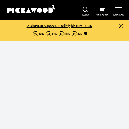
Suche
Warenkorb
Sortiment
✓ Bis zu 20% sparen ✓ Gültig bis zum 18.08.
09
Tage
11
Std.
33
Min.
13
Sek
.