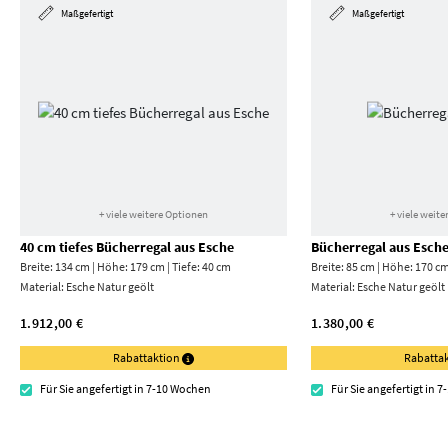
Maßgefertigt
Maßgefertigt
+ viele weitere Optionen
+ viele weit
40 cm tiefes Bücherregal aus Esche
Bücherregal aus Esch
Breite: 134 cm | Höhe: 179 cm | Tiefe: 40 cm
Breite: 85 cm | Höhe: 170 cm
Material:
Esche Natur geölt
Material:
Esche Natur geölt
1.912,00 €
1.380,00 €
Rabattaktion
Rabatta
Für Sie angefertigt in 7-10 Wochen
Für Sie angefertigt in 