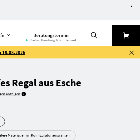
lfe
Beratungstermin
Berlin, Hamburg & bundesweit
m 18.08.2026
fes Regal aus Esche
gen anzeigen
itere Materialien im Konfigurator auswählen