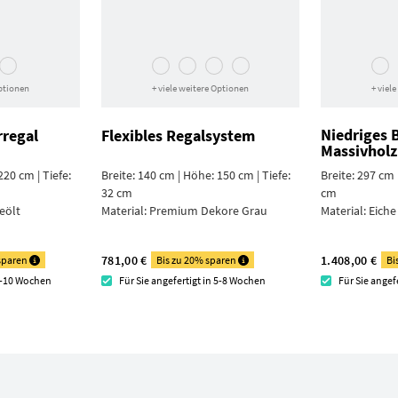
Optionen
+ viele weitere Optionen
+ viel
Niedriges 
regal
Flexibles Regalsystem
Massivholz
220 cm | Tiefe:
Breite: 140 cm | Höhe: 150 cm | Tiefe:
Breite: 297 cm 
32 cm
cm
eölt
Material:
Premium Dekore Grau
Material:
Eiche
781,00 €
1.408,00 €
 sparen
Bis zu 20% sparen
Bi
 8-10 Wochen
Für Sie angefertigt in 5-8 Wochen
Für Sie angef