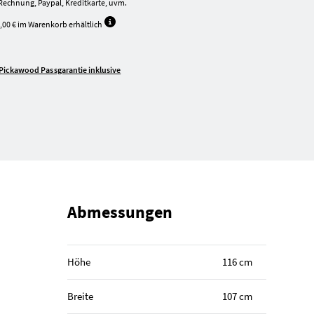
Rechnung, Paypal, Kreditkarte, uvm.
,00 € im Warenkorb erhältlich
Pickawood Passgarantie inklusive
Abmessungen
Höhe
116 cm
Breite
107 cm