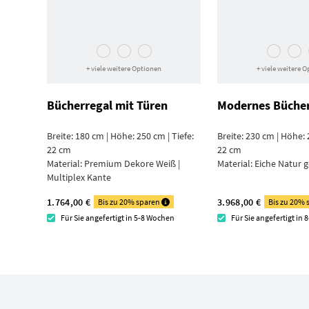
+ viele weitere Optionen
+ viele weitere 
Bücherregal mit Türen
Modernes Bücher
Breite: 180 cm | Höhe: 250 cm | Tiefe:
Breite: 230 cm | Höhe: 
22 cm
22 cm
Material:
Premium Dekore Weiß |
Material:
Eiche Natur g
Multiplex Kante
1.764,00 €
3.968,00 €
Bis zu 20% sparen
Bis zu 20%
Für Sie angefertigt in 5-8 Wochen
Für Sie angefertigt in