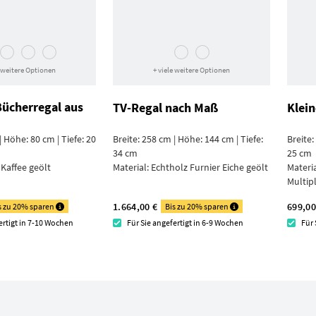
e weitere Optionen
+ viele weitere Optionen
Bücherregal aus
TV-Regal nach Maß
Klei
| Höhe: 80 cm | Tiefe: 20
Breite: 258 cm | Höhe: 144 cm | Tiefe:
Breite:
34 cm
25 cm
 Kaffee geölt
Material:
Echtholz Furnier Eiche geölt
Materi
Multip
1.664,00 €
699,00
s zu 20% sparen
Bis zu 20% sparen
ertigt in 7-10 Wochen
Für Sie angefertigt in 6-9 Wochen
Für 