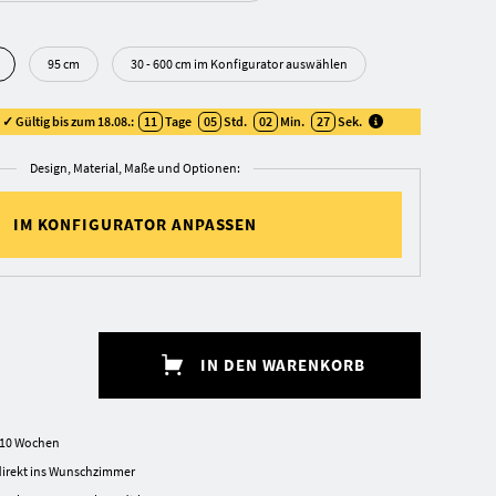
95 cm
30 - 600 cm im Konfigurator auswählen
✓ Gültig bis zum 18.08.:
11
Tage
05
Std.
02
Min.
26
Sek
.
Design, Material, Maße und Optionen:
IM KONFIGURATOR ANPASSEN
IN DEN WARENKORB
7-10 Wochen
irekt ins Wunschzimmer