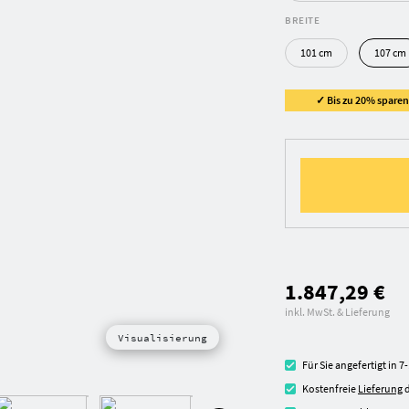
BREITE
101 cm
107 cm
✓ Bis zu 20% sparen 
1.847,29 €
inkl. MwSt. & Lieferung
Visualisierung
Für Sie angefertigt in 
Kostenfreie
Lieferung
d