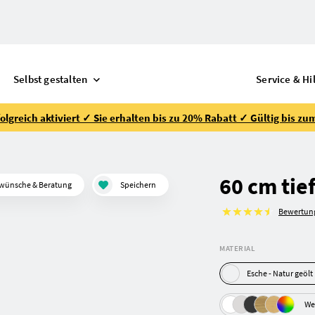
Selbst gestalten
Service & Hi
lgreich aktiviert ✓ Sie erhalten bis zu 20% Rabatt ✓ Gültig bis zu
60 cm tie
wünsche & Beratung
Speichern
Bewertun
MATERIAL
Esche - Natur geölt
We