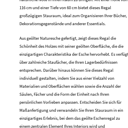
116 cm und einer Tiefe von 60 cm bietet dieses Regal
großzügigen Stauraum, ideal zum Organisieren Ihrer Bücher,
Dekorationsgegenstände und anderer Essentials.
Aus geölter Naturesche gefertigt, zeigt dieses Regal die
Schönheit des Holzes mit seiner geölten Oberfläche, die die
einzigartigen Charakteristika der Esche hervorhebt. Es verfüg
über zahlreiche Staufächer, die Ihren Lagerbedürfnissen
entsprechen. Darüber hinaus können Sie dieses Regal
individuell gestalten, indem Sie aus einer Vielzahl von
Materialien und Oberflächen wählen sowie die Anzahl der
Säulen, Fächer und die Form der Einheit nach Ihren
persönlichen Vorlieben anpassen. Entscheiden Sie sich für
Maßanfertigung und verwandeln Sie Ihren Stauraum in ein
einzigartiges Erlebnis, bei dem das geölte Eschenregal zu
einem zentralen Element Ihres Interiors wird und