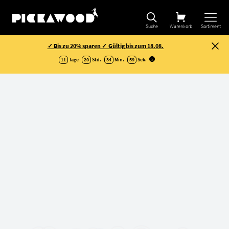
Suche
Warenkorb
Sortiment
✓ Bis zu 20% sparen ✓ Gültig bis zum 18.08.
11
Tage
20
Std.
34
Min.
58
Sek
.