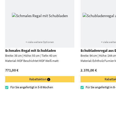
+ viele weitere Optionen
+ viele weit
Schmales Regal mit Schubladen
Schubladenregal aus E
Breite: 36 cm | Höhe: 93 cm | Tiefe: 40 cm
Breite: 94 cm | Höhe: 144 cm
Material:
MDF Beschichtet MDF Weiß matt
Material:
Echtholz Furnier 
771,00 €
2.370,00 €
Rabattaktion
Rabatta
Für Sie angefertigt in 5-8 Wochen
Für Sie angefertigt in 