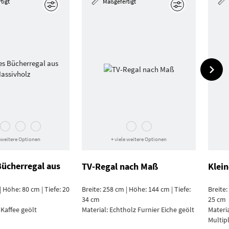
tigt
Maßgefertigt
Bearbeiten
Bearbeiten
e weitere Optionen
+ viele weitere Optionen
Bücherregal aus
TV-Regal nach Maß
Klei
| Höhe: 80 cm | Tiefe: 20
Breite: 258 cm | Höhe: 144 cm | Tiefe:
Breite:
34 cm
25 cm
 Kaffee geölt
Material:
Echtholz Furnier Eiche geölt
Materi
Multip