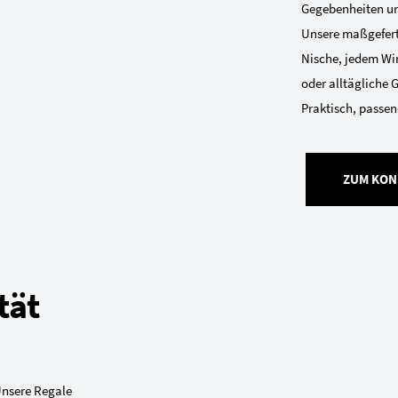
Gegebenheiten und
Unsere maßgeferti
Nische, jedem Win
oder alltägliche 
Praktisch, passend
ZUM KON
tät
Unsere Regale