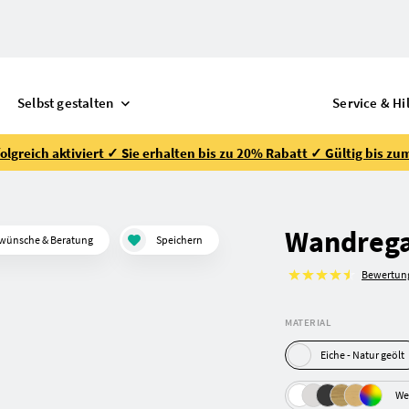
Selbst gestalten
Service & Hi
lgreich aktiviert ✓ Sie erhalten bis zu 20% Rabatt ✓ Gültig bis zu
Wandrega
wünsche & Beratung
Speichern
Bewertun
MATERIAL
Eiche - Natur geölt
We