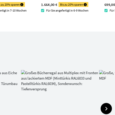
1.664,00 €
699,00
s zu 20% sparen
Bis zu 20% sparen
ertigt in 7-10 Wochen
Für Sie angefertigt in 6-9 Wochen
Für 