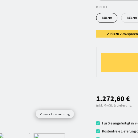
BREITE
140 cm
143 cm
✓ Bis zu 20% sparen 
1.272,60 €
inkl. MwSt. & Lieferung
Visualisierung
Für Sie angefertigt in 
Kostenfreie
Lieferung
d