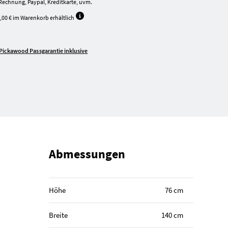
Rechnung, Paypal, Kreditkarte, uvm.
,00 € im Warenkorb erhältlich
Pickawood Passgarantie inklusive
Abmessungen
Höhe
76 cm
Breite
140 cm