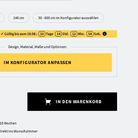
146 cm
30 - 600 cm im Konfigurator auswählen
✓ Gültig bis zum 18.08.:
10
Tage
14
Std.
12
Min.
53
Sek
.
Design, Material, Maße und Optionen:
IM KONFIGURATOR ANPASSEN
IN DEN WARENKORB
7-10 Wochen
irekt ins Wunschzimmer