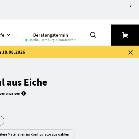
lfe
Beratungstermin
Berlin, Hamburg & bundesweit
m 18.08.2026
l aus Eiche
gen anzeigen
itere Materialien im Konfigurator auswählen