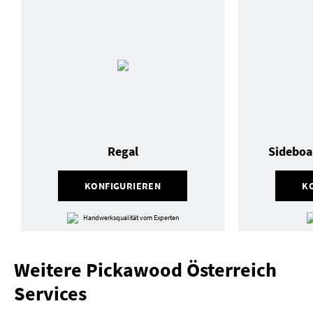
Regal
Sideboa
KONFIGURIEREN
K
Handwerksqualität vom Experten
Weitere Pickawood Österreich
Services