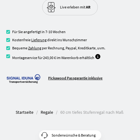
Live erleben
mit
AR
Für Sie angefertigt in 7-10 Wochen
Kostenfreie
Lieferung
direkt ins Wunschzimmer
Bequeme
Zahlung
per Rechnung, Paypal, Kreditkarte, uvm.
Montageservice für 243,00 € im Warenkorb erhältlich
Pickawood Passgarantie inklusive
Startseite
Regale
60 cm tiefes Stufenregal nach Maß
Sonderwünsche & Beratung