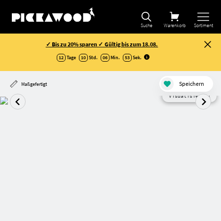
Suche
Warenkorb
Sortiment
✓ Bis zu 20% sparen ✓ Gültig bis zum 18.08.
12
Tage
10
Std.
06
Min.
52
Sek
.
Speichern
Maßgefertigt
Visualisierung