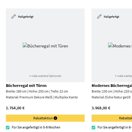
Maßgefertigt
Maßgefertigt
+ viele weitere Optionen
+ viele weit
Bücherregal mit Türen
Modernes Bücherrega
Breite: 180 cm | Höhe: 250 cm | Tiefe: 22 cm
Breite: 230 cm | Höhe: 220 c
Material:
Premium Dekore Weiß | Multiplex Kante
Material:
Eiche Natur geölt
1.764,00 €
3.968,00 €
Rabattaktion
Rabatta
Für Sie angefertigt in 5-8 Wochen
Für Sie angefertigt in 