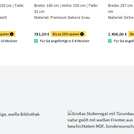
220 cm | Tiefe:
Breite: 140 cm | Höhe: 150 cm | Tiefe:
Breite: 297 cm 
32 cm
cm
eölt
Material:
Premium Dekore Grau
Material:
Eiche
781,00 €
1.408,00 €
 sparen
Bis zu 20% sparen
Bi
 8-10 Wochen
Für Sie angefertigt in 5-8 Wochen
Für Sie angef