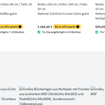
| Höhe: 80 cm | Tiefe: 20
Breite: 258 cm | Höhe: 144 cm | Tiefe:
Breite:
34 cm
25 cm
 Kaffee geölt
Material:
Echtholz Furnier Eiche geölt
Materi
Multip
1.664,00 €
699,00
s zu 20% sparen
Bis zu 20% sparen
ertigt in 7-10 Wochen
Für Sie angefertigt in 6-9 Wochen
Für 