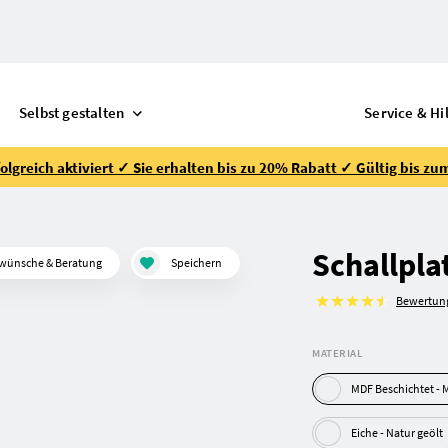
Selbst gestalten
Service & Hi
lgreich aktiviert ✓ Sie erhalten bis zu 20% Rabatt ✓ Gültig bis zu
Schallpla
wünsche & Beratung
Speichern
Bewertun
MATERIAL
MD
Eiche - Natur geölt