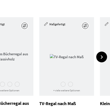
tigt
Maßgefertigt
Bearbeiten
Bearbeiten
e weitere Optionen
+ viele weitere Optionen
Bücherregal aus
TV-Regal nach Maß
Klei