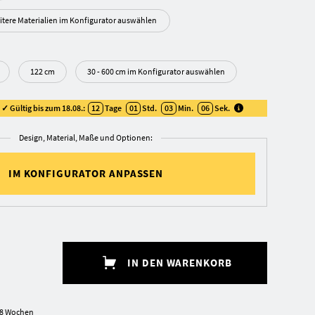
itere Materialien im Konfigurator auswählen
122 cm
30 - 600 cm im Konfigurator auswählen
✓ Gültig bis zum 18.08.:
12
Tage
01
Std.
03
Min.
06
Sek
.
Design, Material, Maße und Optionen:
IM KONFIGURATOR ANPASSEN
IN DEN WARENKORB
5-8 Wochen