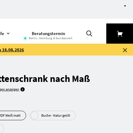
lfe
Beratungstermin
Berlin, Hamburg & bundesweit
m 18.08.2026
tten­schrank nach Maß
gen anzeigen
F Beschichtet - MDF Weiß matt
Buche - Natur geölt