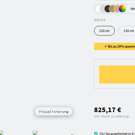
We
BREITE
110 cm
116 cm
✓ Bis zu 20% sparen 
825,17 €
Visualisierung
inkl. MwSt. & Lieferung
Für Sie angefertigt in 