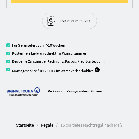
Live erleben
mit
AR
Für Sie angefertigt in 7-10 Wochen
Kostenfreie
Lieferung
direkt ins Wunschzimmer
Bequeme
Zahlung
per Rechnung, Paypal, Kreditkarte, uvm.
Montageservice für 178,00 € im Warenkorb erhältlich
Pickawood Passgarantie inklusive
Startseite
Regale
15 cm tiefes Nachtregal nach Maß