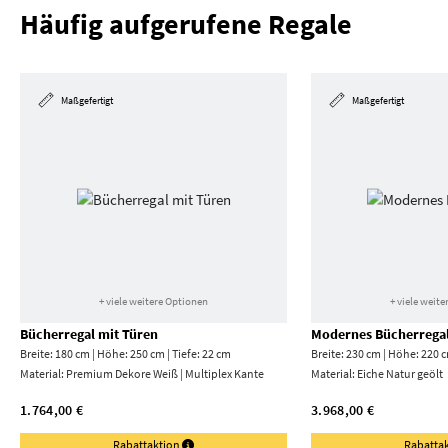
Häufig aufgerufene Regale
Maßgefertigt
Maßgefertigt
+ viele weitere Optionen
+ viele weit
Bücherregal mit Türen
Modernes Bücherrega
Breite: 180 cm | Höhe: 250 cm | Tiefe: 22 cm
Breite: 230 cm | Höhe: 220 c
Material:
Premium Dekore Weiß | Multiplex Kante
Material:
Eiche Natur geölt
1.764,00 €
3.968,00 €
Rabattaktion
Rabatta