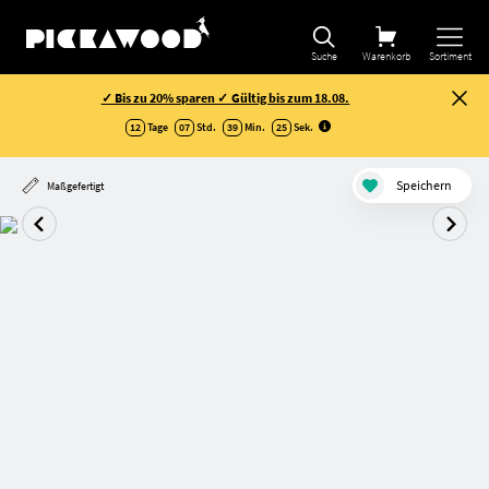
Suche
Warenkorb
Sortiment
✓ Bis zu 20% sparen ✓ Gültig bis zum 18.08.
12
Tage
07
Std.
39
Min.
25
Sek
.
Speichern
Maßgefertigt