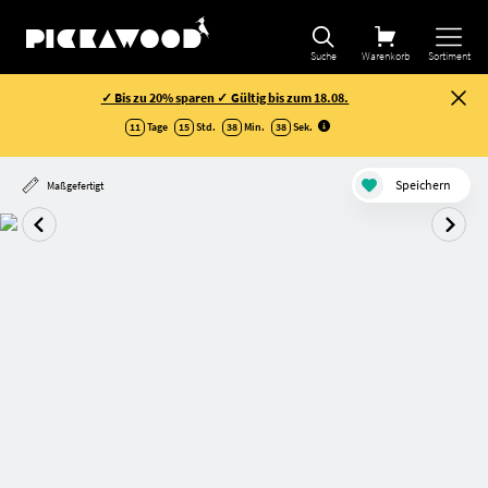
Suche
Warenkorb
Sortiment
✓ Bis zu 20% sparen ✓ Gültig bis zum 18.08.
11
Tage
15
Std.
38
Min.
37
Sek
.
Speichern
Maßgefertigt