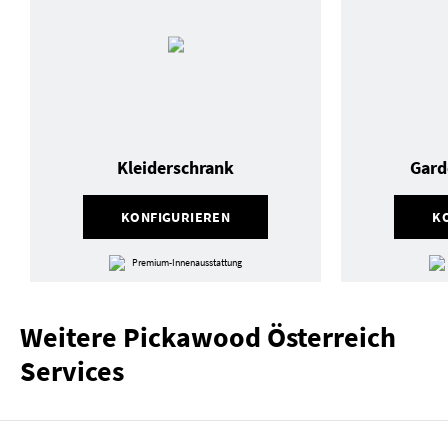
Kleiderschrank
Gard
KONFIGURIEREN
K
Premium-Innenausstattung
Weitere Pickawood Österreich
Services