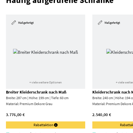
Häufig aufgerufene Schränke
Maßgefertigt
Maßgefertigt
+ viele weitere Optionen
+ viele weit
Breiter Kleiderschrank nach Maß
Kleiderschrank nach
Breite: 287 cm | Höhe: 199 cm | Tiefe: 60 cm
Breite: 240 cm | Höhe: 194 c
Material:
Premium Dekore Grau
Material:
Premium Dekore A
3.776,00 €
2.540,00 €
Rabattaktion
Rabatta