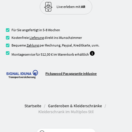
Live erleben
mit
AR
Für Sie angefertigt in 5-8 Wochen
Kostenfreie
Lieferung
direkt ins Wunschzimmer
Bequeme
Zahlung
per Rechnung, Paypal, Kreditkarte, uvm.
Montageservice für 512,00 € im Warenkorb erhältlich
Pickawood Passgarantie inklusive
Startseite
Garderoben & Kleiderschränke
Kleiderschrank im Multiplex-Stil