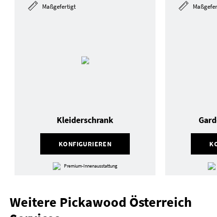
Maßgefertigt
Maßgefer
Kleiderschrank
Gard
KONFIGURIEREN
K
Premium-Innenausstattung
Weitere Pickawood Österreich