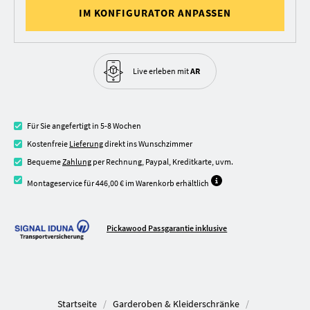
IM KONFIGURATOR ANPASSEN
Live erleben
mit
AR
Für Sie angefertigt in 5-8 Wochen
Kostenfreie
Lieferung
direkt ins Wunschzimmer
Bequeme
Zahlung
per Rechnung, Paypal, Kreditkarte, uvm.
Montageservice für 446,00 € im Warenkorb erhältlich
Pickawood Passgarantie inklusive
Startseite
Garderoben & Kleiderschränke