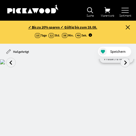
Suche
Warenkorb
Sortiment
✓ Bis zu 20% sparen ✓ Gültig bis zum 18.08.
10
Tage
12
Std.
38
Min.
49
Sek
.
Speichern
Maßgefertigt
Visualisierung