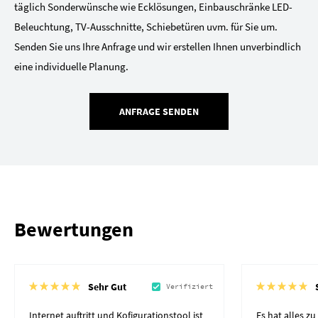
täglich Sonderwünsche wie Ecklösungen, Einbauschränke LED-
Beleuchtung, TV-Ausschnitte, Schiebetüren uvm. für Sie um.
Senden Sie uns Ihre Anfrage und wir erstellen Ihnen unverbindlich
eine individuelle Planung.
ANFRAGE SENDEN
Bewertungen
Sehr Gut
Verifiziert
Internet auftritt und Kofigurationstool ist
Es hat alles z