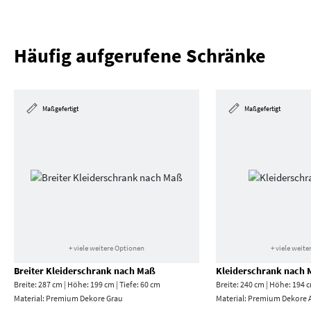
Häufig aufgerufene Schränke
Maßgefertigt
Maßgefertigt
+ viele weitere Optionen
+ viele weit
Breiter Kleiderschrank nach Maß
Kleiderschrank nach
Breite: 287 cm | Höhe: 199 cm | Tiefe: 60 cm
Breite: 240 cm | Höhe: 194 c
Material:
Premium Dekore Grau
Material:
Premium Dekore A