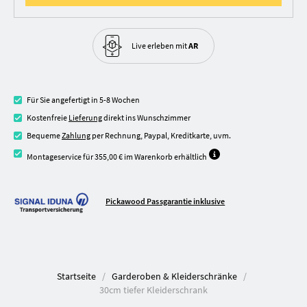
Live erleben
mit
AR
Für Sie angefertigt in 5-8 Wochen
Kostenfreie
Lieferung
direkt ins Wunschzimmer
Bequeme
Zahlung
per Rechnung, Paypal, Kreditkarte, uvm.
Montageservice für 355,00 € im Warenkorb erhältlich
Pickawood Passgarantie inklusive
Startseite
Garderoben & Kleiderschränke
30cm tiefer Kleiderschrank