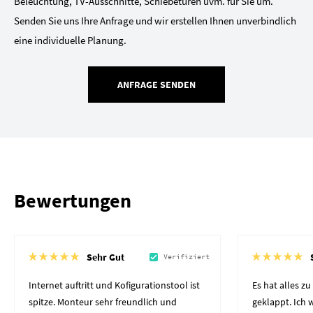
Beleuchtung, TV-Ausschnitte, Schiebetüren uvm. für Sie um.
Senden Sie uns Ihre Anfrage und wir erstellen Ihnen unverbindlich
eine individuelle Planung.
ANFRAGE SENDEN
Bewertungen
Sehr Gut
Verifiziert
Internet auftritt und Kofigurationstool ist
Es hat alles z
spitze. Monteur sehr freundlich und
geklappt. Ich