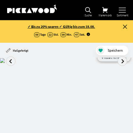
Suche
Warenkorb
Sortiment
✓ Bis zu 20% sparen ✓ Gültig bis zum 18.08.
09
Tage
22
Std.
09
Min.
47
Sek
.
Speichern
Maßgefertigt
Visualisierung