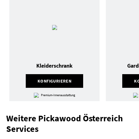
Kleiderschrank
Gard
KONFIGURIEREN
K
Premium-Innenausstattung
Weitere Pickawood Österreich
Services