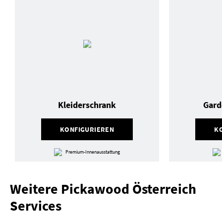
Kleiderschrank
Gard
KONFIGURIEREN
K
Premium-Innenausstattung
Weitere Pickawood Österreich
Services