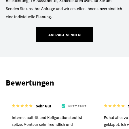
Beleuchtung, TV-Ausschnitte, Schiebetüren uvm. für Sie um.
Senden Sie uns Ihre Anfrage und wir erstellen Ihnen unverbindlich
eine individuelle Planung.
ANFRAGE SENDEN
Bewertungen
Sehr Gut
Verifiziert
Internet auftritt und Kofigurationstool ist
Es hat alles z
spitze. Monteur sehr freundlich und
geklappt. Ich