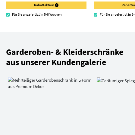
Rabattaktion
Rabatta
Für Sie angefertigt in 5-8 Wochen
Für Sie angefertigt in 
Garderoben- & Kleiderschränke
aus unserer Kundengalerie