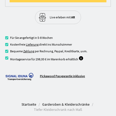
Live erleben
mit
AR
Für Sie angefertigt in 5-8 Wochen
Kostenfreie
Lieferung
direkt ins Wunschzimmer
Bequeme
Zahlung
per Rechnung, Paypal, Kreditkarte, uvm.
Montageservice für 298,00 € im Warenkorb erhältlich
Pickawood Passgarantie inklusive
Startseite
Garderoben & Kleiderschränke
Tiefer Kleiderschrank nach Maß