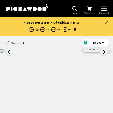
Suche
Warenkorb
Sortiment
✓ Bis zu 20% sparen ✓ Gültig bis zum 18.08.
10
Tage
02
Std.
49
Min.
18
Sek
.
Speichern
Maßgefertigt
Visualisierung