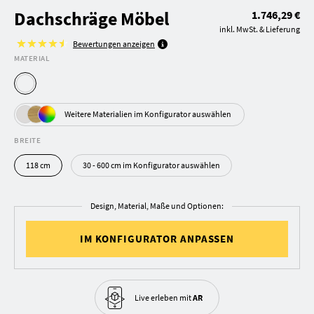
Dachschräge Möbel
1.746,29 €
inkl. MwSt. & Lieferung
Bewertungen anzeigen
MATERIAL
Weitere Materialien im Konfigurator auswählen
BREITE
118 cm
30 - 600 cm im Konfigurator auswählen
Design, Material, Maße und Optionen:
IM KONFIGURATOR ANPASSEN
Live erleben
mit
AR