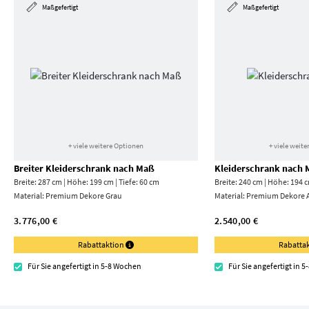
Maßgefertigt
Maßgefertigt
+ viele weitere Optionen
+ viele weit
Breiter Kleiderschrank nach Maß
Kleiderschrank nach
Breite: 287 cm | Höhe: 199 cm | Tiefe: 60 cm
Breite: 240 cm | Höhe: 194 c
Material:
Premium Dekore Grau
Material:
Premium Dekore A
3.776,00 €
2.540,00 €
Rabattaktion
Rabatta
Für Sie angefertigt in 5-8 Wochen
Für Sie angefertigt in 