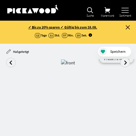
Suche
Warenkorb
Sortiment
✓ Bis zu 20% sparen ✓ Gültig bis zum 18.08.
12
Tage
11
Std.
57
Min.
24
Sek
.
Speichern
Maßgefertigt
Visualisierung