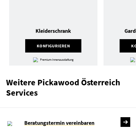
Kleiderschrank
Gard
KONFIGURIEREN
K
Premium-Innenausstattung
Weitere Pickawood Österreich
Services
Beratungstermin vereinbaren