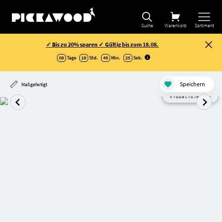
Suche
Warenkorb
Sortiment
✓ Bis zu 20% sparen ✓ Gültig bis zum 18.08.
09
Tage
19
Std.
49
Min.
24
Sek
.
Speichern
Maßgefertigt
Visualisierung