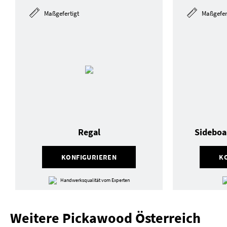
Maßgefertigt
Maßgefer
Regal
Sideboa
KONFIGURIEREN
K
Handwerksqualität vom Experten
Weitere Pickawood Österreich