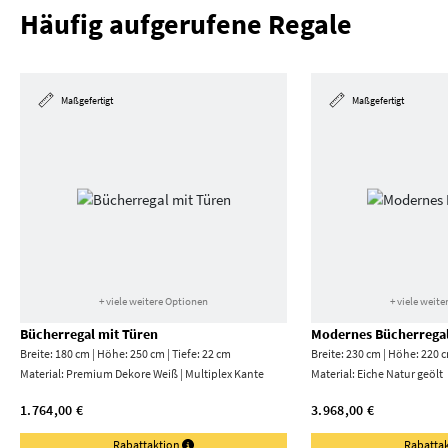
Häufig aufgerufene Regale
Maßgefertigt
Maßgefertigt
+ viele weitere Optionen
+ viele weit
Bücherregal mit Türen
Modernes Bücherrega
Breite: 180 cm | Höhe: 250 cm | Tiefe: 22 cm
Breite: 230 cm | Höhe: 220 c
Material:
Premium Dekore Weiß | Multiplex Kante
Material:
Eiche Natur geölt
1.764,00 €
3.968,00 €
Rabattaktion
Rabatta