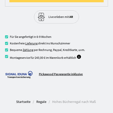
Live erleben
mit
AR
Für Sie angefertigt in 6-9 Wochen
Kostenfreie
Lieferung
direkt ins Wunschzimmer
Bequeme
Zahlung
per Rechnung, Paypal, Kreditkarte, uvm.
Montageservice für 243,00 € im Warenkorb erhältlich
Pickawood Passgarantie inklusive
Startseite
Regale
Hohes Bücherregal nach Maß