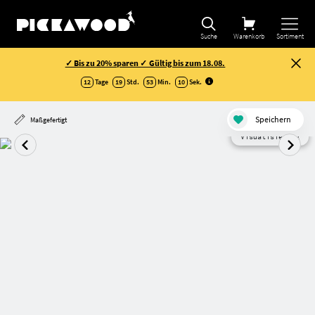
Suche
Warenkorb
Sortiment
✓ Bis zu 20% sparen ✓ Gültig bis zum 18.08.
12
Tage
19
Std.
53
Min.
10
Sek
.
Speichern
Maßgefertigt
Visualisierung