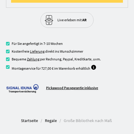
Live erleben
mit
AR
Für Sie angefertigt in 7-10 Wochen
Kostenfreie
Lieferung
direkt ins Wunschzimmer
Bequeme
Zahlung
per Rechnung, Paypal, Kreditkarte, uvm.
Montageservice für 727,00 € im Warenkorb erhältlich
Pickawood Passgarantie inklusive
Startseite
Regale
Große Bibliothek nach Maß