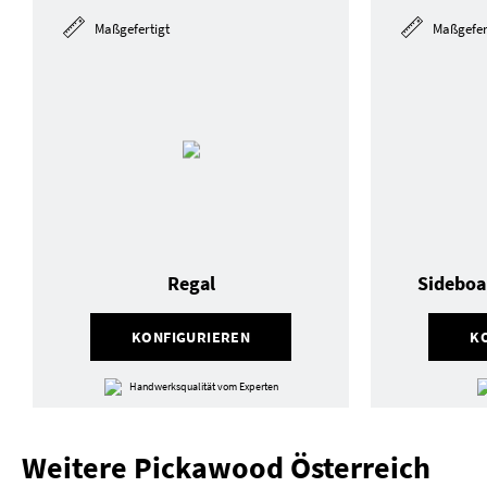
Maßgefertigt
Maßgefer
Regal
Sideboa
KONFIGURIEREN
K
Handwerksqualität vom Experten
Weitere Pickawood Österreich