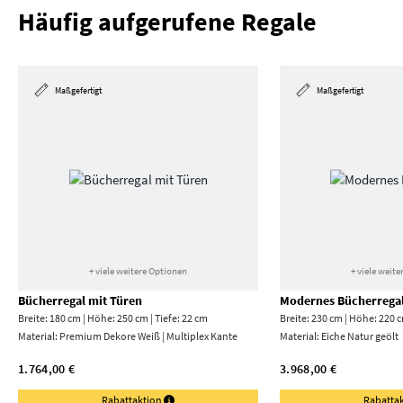
Häufig aufgerufene Regale
Maßgefertigt
Maßgefertigt
+ viele weitere Optionen
+ viele weit
Bücherregal mit Türen
Modernes Bücherrega
Breite: 180 cm | Höhe: 250 cm | Tiefe: 22 cm
Breite: 230 cm | Höhe: 220 c
Material:
Premium Dekore Weiß | Multiplex Kante
Material:
Eiche Natur geölt
1.764,00 €
3.968,00 €
Rabattaktion
Rabatta