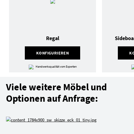
Regal
Sideboa
KONFIGURIEREN
K
Handwerksqualität vom Experten
Viele weitere Möbel und
Optionen auf Anfrage: