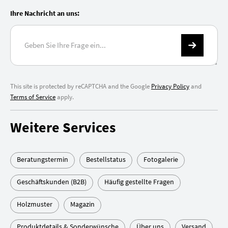
Ihre Nachricht an uns:
This site is protected by reCAPTCHA and the Google
Privacy Policy
and
Terms of Service
apply.
Weitere Services
Beratungstermin
Bestellstatus
Fotogalerie
Geschäftskunden (B2B)
Häufig gestellte Fragen
Holzmuster
Magazin
Produktdetails & Sonderwünsche
Über uns
Versand