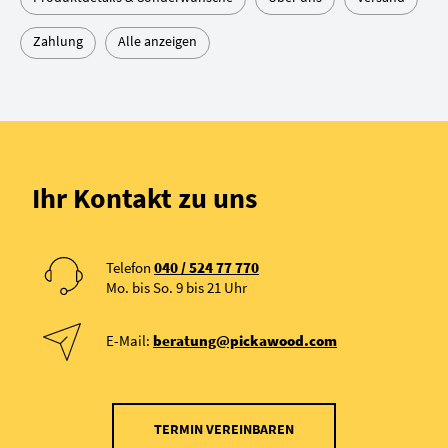
Zahlung
Alle anzeigen
Telefon
Telefon
Telefon
Ihr Kontakt zu uns
Telefon
040 / 524 77 770
Mo. bis So. 9 bis 21 Uhr
E-Mail:
beratung@pickawood.com
TERMIN VEREINBAREN