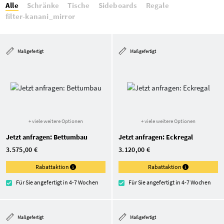
Alle
Schränke
Tische
Sideboards
Regale
filter-kanani_mirror
Maßgefertigt
Maßgefertigt
+ viele weitere Optionen
+ viele weitere Optionen
Jetzt anfragen: Bettumbau
Jetzt anfragen: Eckregal
3.575,00 €
3.120,00 €
Rabattaktion
Rabattaktion
Für Sie angefertigt in 4-7 Wochen
Für Sie angefertigt in 4-7 Wochen
Maßgefertigt
Maßgefertigt