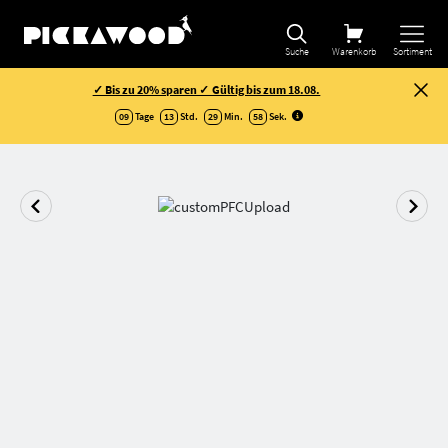
Suche
Warenkorb
Sortiment
✓ Bis zu 20% sparen ✓ Gültig bis zum 18.08.
09
Tage
13
Std.
29
Min.
57
Sek
.