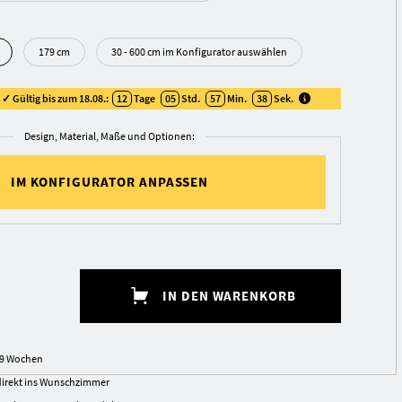
179 cm
30 - 600 cm im Konfigurator auswählen
✓ Gültig bis zum 18.08.:
12
Tage
05
Std.
57
Min.
38
Sek
.
Design, Material, Maße und Optionen:
IM KONFIGURATOR ANPASSEN
IN DEN WARENKORB
7-9 Wochen
irekt ins Wunschzimmer