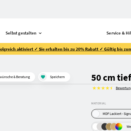
Selbst gestalten
Service & Hi
lgreich aktiviert ✓ Sie erhalten bis zu 20% Rabatt ✓ Gültig bis zu
50 cm tie
wünsche & Beratung
Speichern
Bewertun
MATERIAL
MDF Lac
We