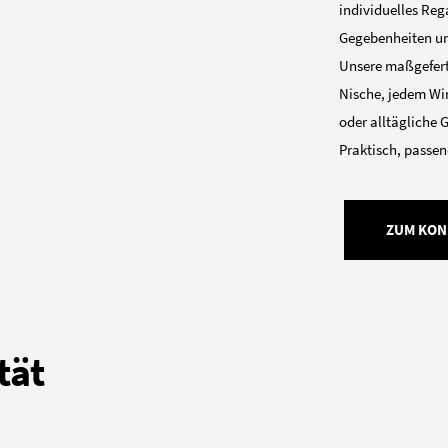
individuelles Reg
Gegebenheiten und
Unsere maßgeferti
Nische, jedem Win
oder alltägliche 
Praktisch, passend
ZUM KON
tät