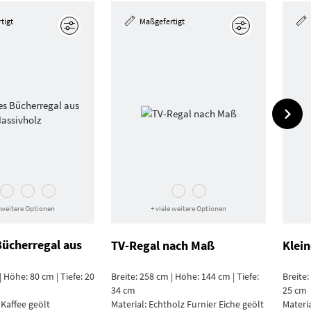
tigt
Maßgefertigt
Bearbeiten
Bearbeiten
e weitere Optionen
+ viele weitere Optionen
Bücherregal aus
TV-Regal nach Maß
Klei
| Höhe: 80 cm | Tiefe: 20
Breite: 258 cm | Höhe: 144 cm | Tiefe:
Breite:
34 cm
25 cm
 Kaffee geölt
Material:
Echtholz Furnier Eiche geölt
Materi