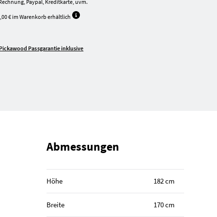
Rechnung, Paypal, Kreditkarte, uvm.
,00 € im Warenkorb erhältlich
Pickawood Passgarantie inklusive
Abmessungen
Höhe
182 cm
Breite
170 cm