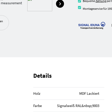
Bequeme
Zahlung
per 
Montageservice für 195
ben
Details
Holz
MDF Lackiert
Farbe
Signal­weiß RAL&nbsp;9003