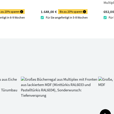
Multip
1.648,00 €
692,00
s zu 20% sparen
Bis zu 20% sparen
ertigt in 6-9 Wochen
Für Sie angefertigt in 5-8 Wochen
Für 