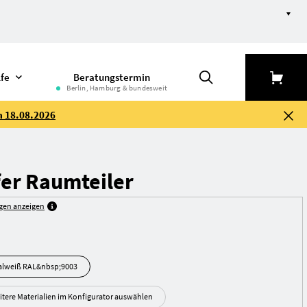
lfe
Beratungstermin
Berlin, Hamburg & bundesweit
m 18.08.2026
fer Raumteiler
gen anzeigen
kiert - Signal­weiß RAL&nbsp;9003
itere Materialien im Konfigurator auswählen