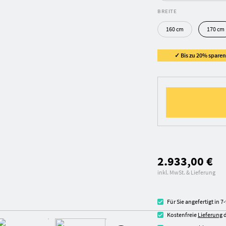
BREITE
160 cm
170 cm
✓ Bis zu 20% sparen 
2.933,00 €
inkl. MwSt. & Lieferung
Für Sie angefertigt in 
Kostenfreie
Lieferung
d