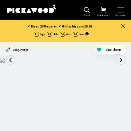
Suche
Warenkorb
Sortiment
✓ Bis zu 20% sparen ✓ Gültig bis zum 18.08.
11
Tage
20
Std.
36
Min.
20
Sek
.
Speichern
Maßgefertigt