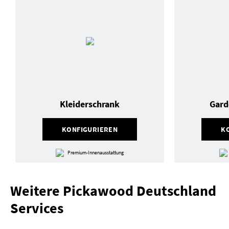
Kleiderschrank
Gard
KONFIGURIEREN
K
Premium-Innenausstattung
Weitere Pickawood Deutschland
Services