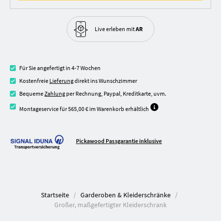
Live erleben
mit
AR
Für Sie angefertigt in 4-7 Wochen
Kostenfreie
Lieferung
direkt ins Wunschzimmer
Bequeme
Zahlung
per Rechnung, Paypal, Kreditkarte, uvm.
Montageservice für 565,00 € im Warenkorb erhältlich
Pickawood Passgarantie inklusive
Startseite
Garderoben & Kleiderschränke
Großer, maßgefertigter Kleiderschrank