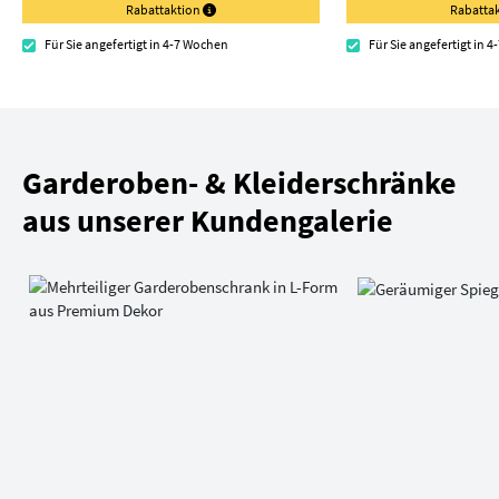
Rabattaktion
Rabatta
Für Sie angefertigt in 4-7 Wochen
Für Sie angefertigt in 
Garderoben- & Kleiderschränke
aus unserer Kundengalerie