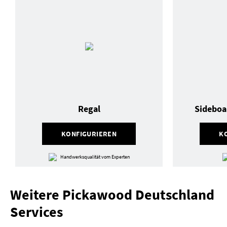
Regal
Sideboa
KONFIGURIEREN
K
Handwerksqualität vom Experten
Weitere Pickawood Deutschland
Services