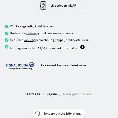
Live erleben
mit
AR
Für Sie angefertigt in 4-7 Wochen
Kostenfreie
Lieferung
direkt ins Wunschzimmer
Bequeme
Zahlung
per Rechnung, Paypal, Kreditkarte, uvm.
Montageservice für 111,00 € im Warenkorb erhältlich
Pickawood Passgarantie inklusive
Startseite
Regale
Niedriges Hifi-Rack
Sonderwünsche & Beratung