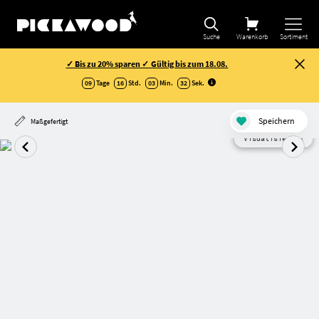
Suche
Warenkorb
Sortiment
✓ Bis zu 20% sparen ✓ Gültig bis zum 18.08.
09
Tage
16
Std.
03
Min.
32
Sek
.
Speichern
Maßgefertigt
Visualisierung