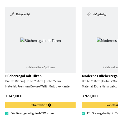
Maßgefertigt
Maßgefertigt
+ viele weitere Optionen
+ viele weit
Bücherregal mit Türen
Modernes Bücherrega
Breite: 180 cm | Höhe: 250 cm | Tiefe: 22 cm
Breite: 230 cm | Höhe: 220 c
Material:
Premium Dekore Weiß | Multiplex Kante
Material:
Eiche Natur geölt
1.747,00 €
3.929,00 €
Rabattaktion
Rabatta
Für Sie angefertigt in 4-7 Wochen
Für Sie angefertigt in 