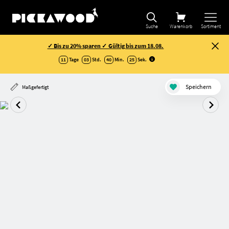
Suche
Warenkorb
Sortiment
✓ Bis zu 20% sparen ✓ Gültig bis zum 18.08.
11
Tage
03
Std.
40
Min.
24
Sek
.
Speichern
Maßgefertigt