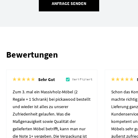
ANFRAGE SENDEN
Bewertungen
Sehr Gut
Verifiziert
Zum 3. mal ein Massivholz-Möbel (2
Schon das Kon
Regale + 1 Schrank) bei pickawood bestellt
machte richtig
und wieder ist alles zu unserer
Lieferung gan
Zufriedenheit gelaufen. Was die
Kundenservice 
Maßgenauigkeit sowie Qualität der
kompetent und 
gelieferten Möbel betrifft, kann man nur
Möbels sehr gut
die Note 1+ vergeben. Die Verpackung ist
äußerst zufrie