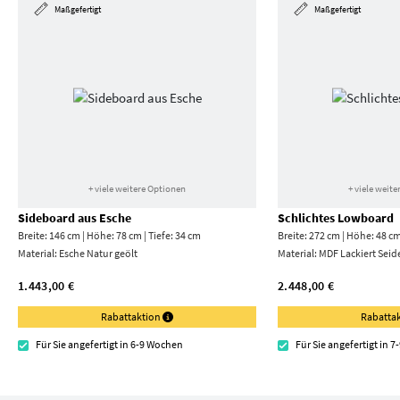
Maßgefertigt
Maßgefertigt
+ viele weitere Optionen
+ viele weit
Sideboard aus Esche
Schlichtes Lowboard
Breite: 146 cm | Höhe: 78 cm | Tiefe: 34 cm
Breite: 272 cm | Höhe: 48 cm
Material:
Esche Natur geölt
Material:
MDF Lackiert Seid
1.443,00 €
2.448,00 €
Rabattaktion
Rabatta
Für Sie angefertigt in 6-9 Wochen
Für Sie angefertigt in 