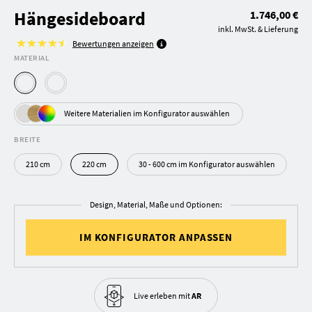
Hängesideboard
1.746,00 €
inkl. MwSt. & Lieferung
Bewertungen anzeigen
MATERIAL
Weitere Materialien im Konfigurator auswählen
BREITE
210 cm
220 cm
30 - 600 cm im Konfigurator auswählen
Design, Material, Maße und Optionen:
IM KONFIGURATOR ANPASSEN
Live erleben
mit
AR