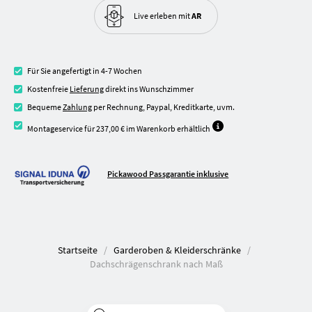
Live erleben
mit
AR
Für Sie angefertigt in 4-7 Wochen
Kostenfreie
Lieferung
direkt ins Wunschzimmer
Bequeme
Zahlung
per Rechnung, Paypal, Kreditkarte, uvm.
Montageservice für 237,00 € im Warenkorb erhältlich
Pickawood Passgarantie inklusive
Startseite
Garderoben & Kleiderschränke
Dachschrägenschrank nach Maß