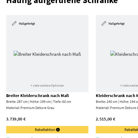
Häufig aufgerufene Schränke
Maßgefertigt
Maßgefertigt
+ viele weitere Optionen
+ viele weit
Breiter Kleiderschrank nach Maß
Kleiderschrank nach
Breite: 287 cm | Höhe: 199 cm | Tiefe: 60 cm
Breite: 240 cm | Höhe: 194 c
Material:
Premium Dekore Grau
Material:
Premium Dekore A
3.739,00 €
2.515,00 €
Rabattaktion
Rabatta