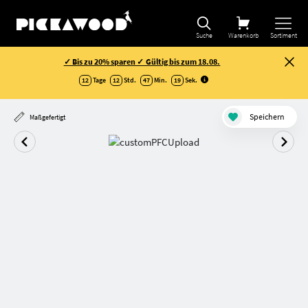
Suche
Warenkorb
Sortiment
✓ Bis zu 20% sparen ✓ Gültig bis zum 18.08.
12
Tage
12
Std.
47
Min.
18
Sek
.
Speichern
Maßgefertigt