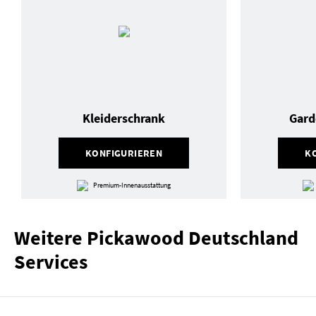
Kleiderschrank
Gard
KONFIGURIEREN
K
Premium-Innenausstattung
Weitere Pickawood Deutschland
Services