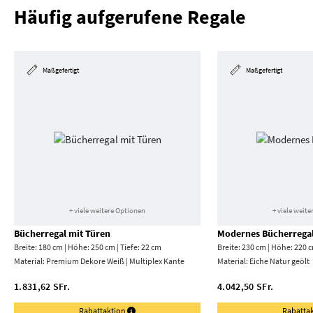
Häufig aufgerufene Regale
Maßgefertigt
Maßgefertigt
+ viele weitere Optionen
+ viele weit
Bücherregal mit Türen
Modernes Bücherrega
Breite: 180 cm | Höhe: 250 cm | Tiefe: 22 cm
Breite: 230 cm | Höhe: 220 c
Material:
Premium Dekore Weiß | Multiplex Kante
Material:
Eiche Natur geölt
1.831,62 SFr.
4.042,50 SFr.
Rabattaktion
Rabatta