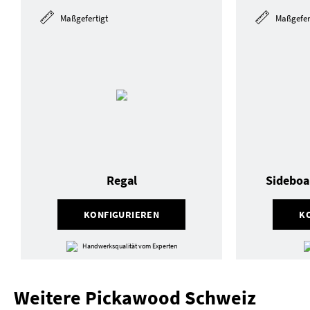
Maßgefertigt
Maßgefer
Regal
Sideboa
KONFIGURIEREN
K
Handwerksqualität vom Experten
Weitere Pickawood Schweiz