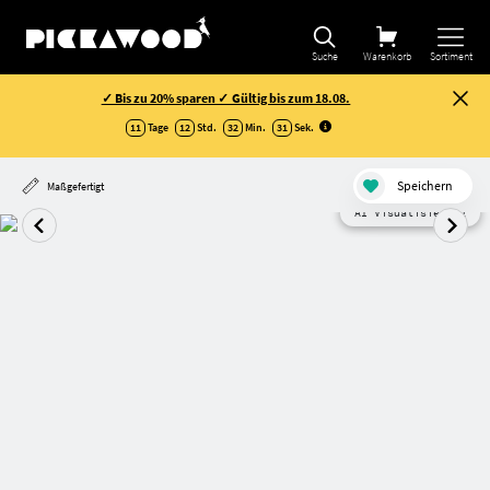
Suche
Warenkorb
Sortiment
✓ Bis zu 20% sparen ✓ Gültig bis zum 18.08.
11
Tage
12
Std.
32
Min.
31
Sek
.
Speichern
Maßgefertigt
AI Visualisierung