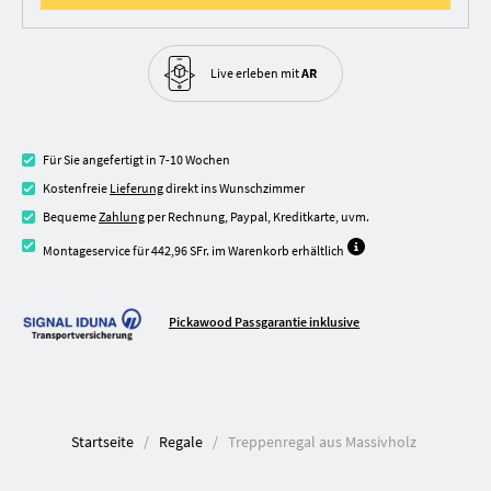
Live erleben
mit
AR
Für Sie angefertigt in 7-10 Wochen
Kostenfreie
Lieferung
direkt ins Wunschzimmer
Bequeme
Zahlung
per Rechnung, Paypal, Kreditkarte, uvm.
Montageservice für 442,96 SFr. im Warenkorb erhältlich
Pickawood Passgarantie inklusive
Startseite
Regale
Treppenregal aus Massivholz