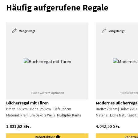
Häufig aufgerufene Regale
Maßgefertigt
Maßgefertigt
+ viele weitere Optionen
+ viele weit
Bücherregal mit Türen
Modernes Bücherrega
Breite: 180 cm | Höhe: 250 cm | Tiefe: 22 cm
Breite: 230 cm | Höhe: 220 c
Material:
Premium Dekore Weiß | Multiplex Kante
Material:
Eiche Natur geölt
1.831,62 SFr.
4.042,50 SFr.
Rabattaktion
Rabatta