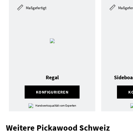
Maßgefertigt
Maßgefer
Regal
Sideboa
KONFIGURIEREN
K
Handwerksqualität vom Experten
Weitere Pickawood Schweiz