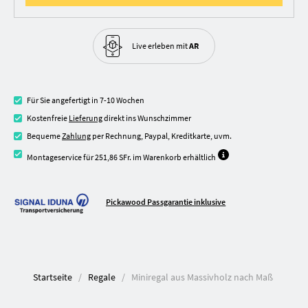
Live erleben
mit
AR
Für Sie angefertigt in 7-10 Wochen
Kostenfreie
Lieferung
direkt ins Wunschzimmer
Bequeme
Zahlung
per Rechnung, Paypal, Kreditkarte, uvm.
Montageservice für 251,86 SFr. im Warenkorb erhältlich
Pickawood Passgarantie inklusive
Startseite
Regale
Miniregal aus Massivholz nach Maß