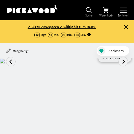
Suche
Warenkorb
Sortiment
✓ Bis zu 20% sparen ✓ Gültig bis zum 18.08.
12
Tage
10
Std.
20
Min.
02
Sek
.
Speichern
Maßgefertigt
Visualisierung