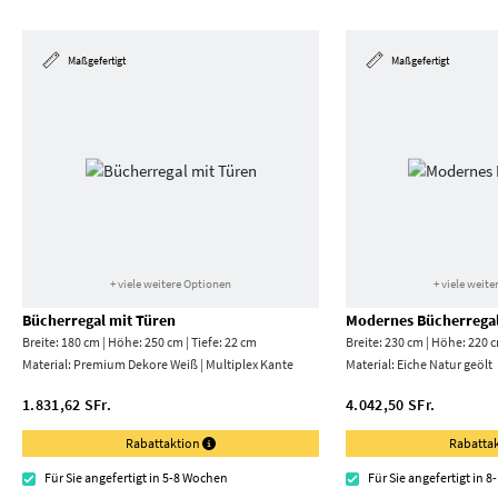
Maßgefertigt
Maßgefertigt
+ viele weitere Optionen
+ viele weit
Bücherregal mit Türen
Modernes Bücherrega
Breite: 180 cm | Höhe: 250 cm | Tiefe: 22 cm
Breite: 230 cm | Höhe: 220 c
Material:
Premium Dekore Weiß | Multiplex Kante
Material:
Eiche Natur geölt
1.831,62 SFr.
4.042,50 SFr.
Rabattaktion
Rabatta
Für Sie angefertigt in 5-8 Wochen
Für Sie angefertigt in 