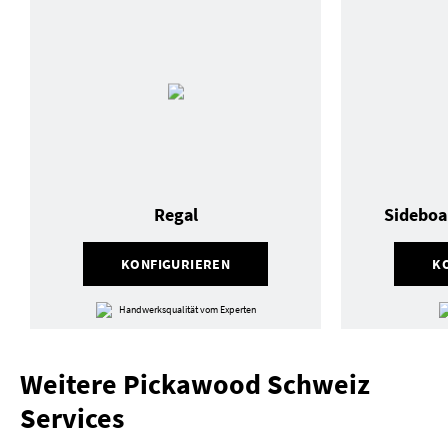
Regal
Sideboa
KONFIGURIEREN
K
Handwerksqualität vom Experten
Weitere Pickawood Schweiz
Services