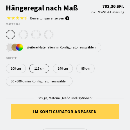
Hängeregal nach Maß
793,36 SFr.
inkl. MwSt. & Lieferung
Bewertungen anzeigen
MATERIAL
Weitere Materialien im Konfigurator auswählen
BREITE
100 cm
115 cm
140 cm
85 cm
30 - 600 cm im Konfigurator auswählen
Design, Material, Maße und Optionen:
IM KONFIGURATOR ANPASSEN