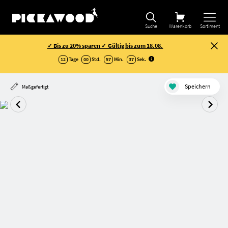
Suche
Warenkorb
Sortiment
✓ Bis zu 20% sparen ✓ Gültig bis zum 18.08.
12
Tage
00
Std.
57
Min.
36
Sek
.
Speichern
Maßgefertigt