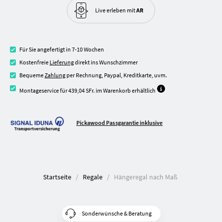
Live erleben
mit
AR
Für Sie angefertigt in 7-10 Wochen
Kostenfreie
Lieferung
direkt ins Wunschzimmer
Bequeme
Zahlung
per Rechnung, Paypal, Kreditkarte, uvm.
Montageservice für 439,04 SFr. im Warenkorb erhältlich
Pickawood Passgarantie inklusive
Startseite
Regale
Hängeregal nach Maß
Sonderwünsche & Beratung