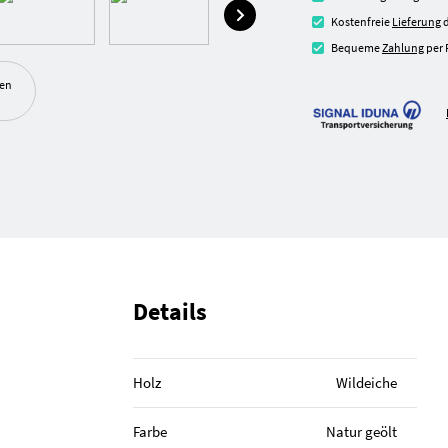
Kostenfreie
Lieferung
d
Bequeme
Zahlung
per 
ben
Details
Holz
Wildeiche
Farbe
Natur geölt