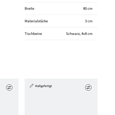
Breite
80 cm
Materialstärke
3 cm
Tischbeine
Schwarz, 4x8 cm
Maßgefertigt
Bearbeiten
Bearbeiten