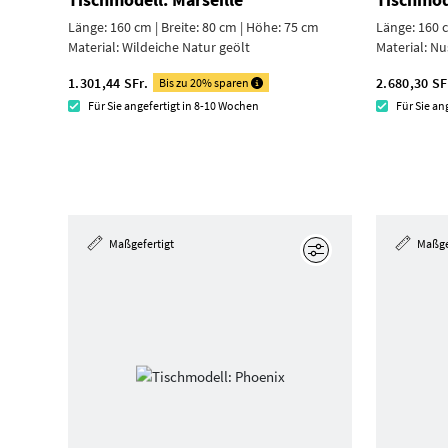
Länge: 160 cm | Breite: 80 cm |
Höhe: 75 cm
Länge: 160 c
Material:
Wildeiche Natur geölt
Material:
Nu
1.301,44 SFr.
2.680,30 SF
Bis zu 20% sparen
Für Sie angefertigt in 8-10 Wochen
Für Sie an
Maßgefertigt
Maßge
Bearbeiten