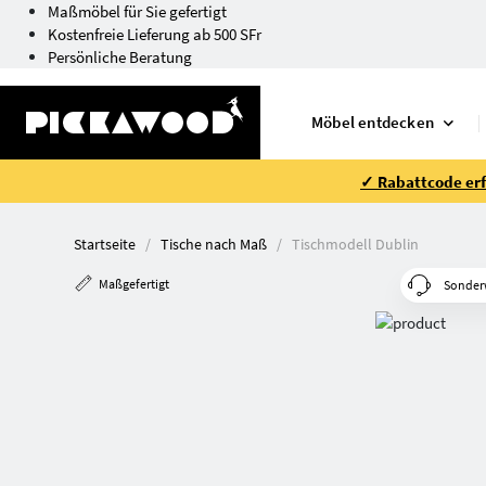
Maßmöbel für Sie gefertigt
Kostenfreie Lieferung ab 500 SFr
Persönliche Beratung
Möbel entdecken
✓ Rabattcode erfo
Startseite
Tische nach Maß
Tischmodell Dublin
Maßgefertigt
Sonder