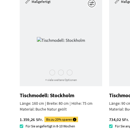
Maßgefertigt
Maßge
Bearbeiten
+ viele weitere Optionen
Tischmodell: Stockholm
Tischmod
Länge: 160 cm | Breite: 80 cm |
Höhe: 75 cm
Länge: 90 cm
Material:
Buche Natur geölt
Material:
Bu
1.359,26 SFr.
734,02 SFr.
Bis zu 20% sparen
Für Sie angefertigt in 8-10 Wochen
Für Sie an