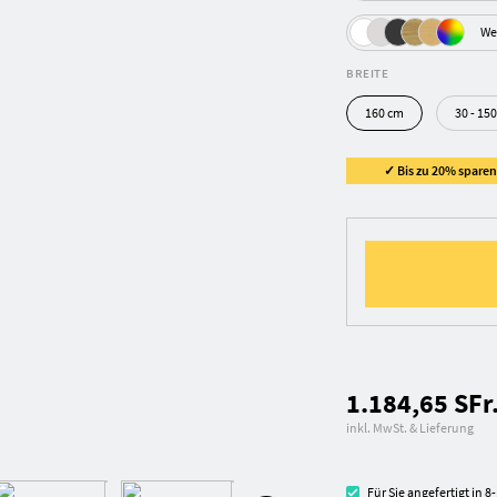
We
BREITE
160 cm
30 - 15
✓ Bis zu 20% sparen 
1.184,65 SFr
inkl. MwSt. & Lieferung
Für Sie angefertigt in 