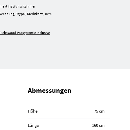
irekt ins Wunschzimmer
Rechnung, Paypal, Kreditkarte, uvm.
Pickawood Passgarantie inklusive
Abmessungen
Höhe
75 cm
Länge
160 cm