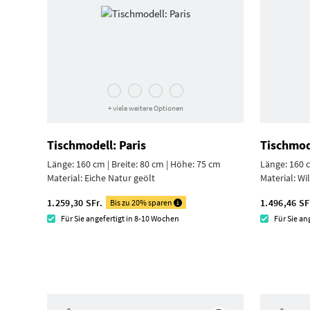
+ viele weitere Optionen
Tischmodell: Paris
Tischmod
Länge: 160 cm | Breite: 80 cm |
Höhe: 75 cm
Länge: 160 c
Material:
Eiche Natur geölt
Material:
Wi
1.259,30 SFr.
1.496,46 SF
Bis zu 20% sparen
Für Sie angefertigt in 8-10 Wochen
Für Sie an