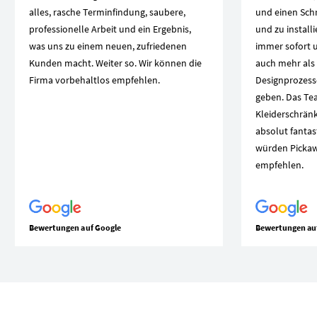
alles, rasche Terminfindung, saubere,
und einen Schr
professionelle Arbeit und ein Ergebnis,
und zu install
was uns zu einem neuen, zufriedenen
immer sofort u
Kunden macht. Weiter so. Wir können die
auch mehr als 
Firma vorbehaltlos empfehlen.
Designprozesse
geben. Das Te
Kleiderschränke
absolut fantast
würden Picka
empfehlen.
Bewertungen auf Google
Bewertungen au