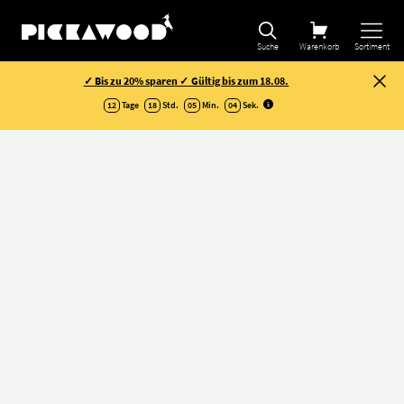
Auswahl verfeinern
Suche
Warenkorb
Sortiment
✓ Bis zu 20% sparen ✓ Gültig bis zum 18.08.
12
Tage
18
Std.
05
Min.
03
Sek
.