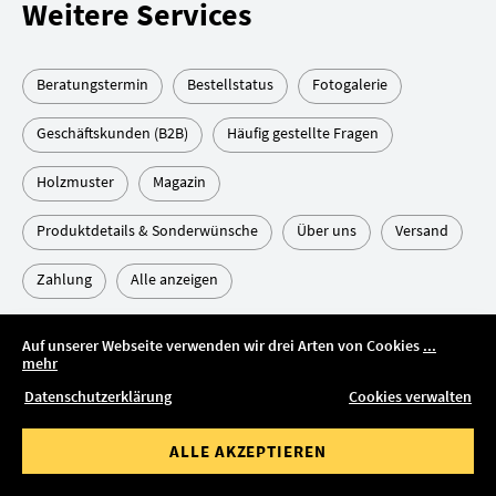
Weitere Services
Beratungstermin
Bestellstatus
Fotogalerie
Geschäftskunden (B2B)
Häufig gestellte Fragen
Holzmuster
Magazin
Produktdetails & Sonderwünsche
Über uns
Versand
Zahlung
Alle anzeigen
Auf unserer Webseite verwenden wir drei Arten von Cookies
...
mehr
FILTER ZEIGEN
Datenschutzerklärung
Cookies verwalten
ALLE FILTER ZURÜCKSETZEN
Ihr Kontakt zu uns
ALLE AKZEPTIEREN