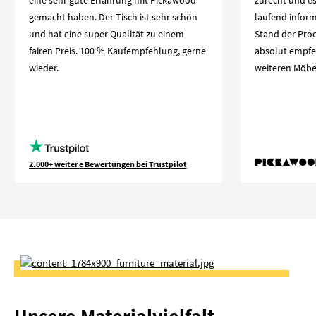
eine sehr gute Erfahrung mit Pickawood
zurecht und es
gemacht haben. Der Tisch ist sehr schön
laufend inform
und hat eine super Qualität zu einem
Stand der Produ
fairen Preis. 100 % Kaufempfehlung, gerne
absolut empfe
wieder.
weiteren Möbel
2.000+ weitere Bewertungen bei Trustpilot