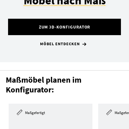
Möbel nach Maß
ZUM 3D-KONFIGURATOR
MÖBEL ENTDECKEN
Maßmöbel planen im
Konfigurator:
Maßgefertigt
Maßgefer