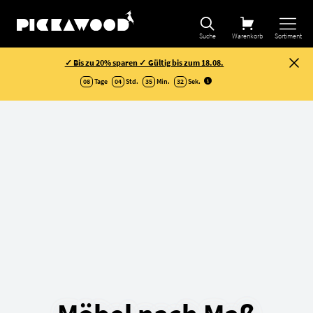
Suche
Warenkorb
Sortiment
✓ Bis zu 20% sparen ✓ Gültig bis zum 18.08.
08
Tage
04
Std.
35
Min.
31
Sek
.