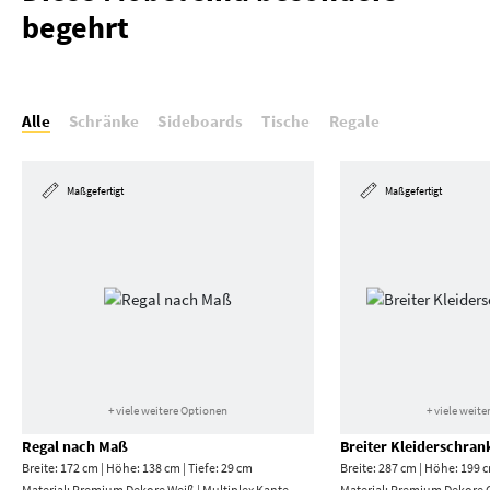
begehrt
Alle
Schränke
Sideboards
Tische
Regale
Maßgefertigt
Maßgefertigt
+ viele weitere Optionen
+ viele weit
Regal nach Maß
Breiter Kleiderschra
Breite: 172 cm | Höhe: 138 cm | Tiefe: 29 cm
Breite: 287 cm | Höhe: 199 c
Material:
Premium Dekore Weiß | Multiplex Kante
Material:
Premium Dekore 