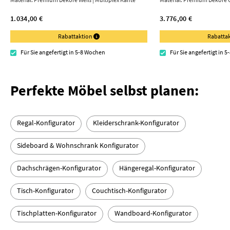
1.034,00 €
3.776,00 €
Rabattaktion
Rabatta
Für Sie angefertigt in 5-8 Wochen
Für Sie angefertigt in 
Perfekte Möbel selbst planen:
Regal-Konfigurator
Kleiderschrank-Konfigurator
Sideboard & Wohnschrank Konfigurator
Dachschrägen-Konfigurator
Hängeregal-Konfigurator
Tisch-Konfigurator
Couchtisch-Konfigurator
Tischplatten-Konfigurator
Wandboard-Konfigurator