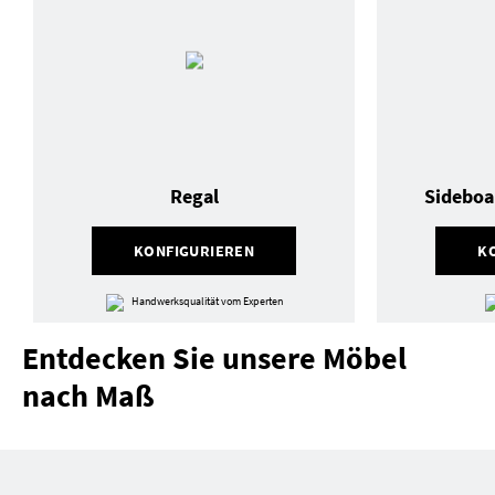
Regal
Sideboa
KONFIGURIEREN
K
Handwerksqualität vom Experten
Entdecken Sie unsere Möbel
nach Maß