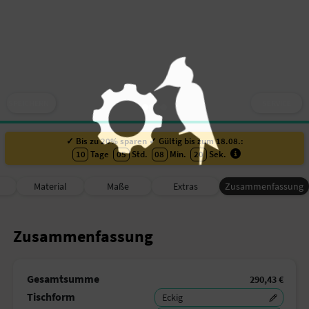
SPEICHERN
SERVICE
✓ Bis zu 20% sparen ✓ Gültig bis zum 18.08.:
10
Tage
05
Std.
08
Min.
19
Sek
.
Material
Maße
Extras
Zusammenfassung
Zusammenfassung
Gesamtsumme
290,43 €
Tischform
Eckig