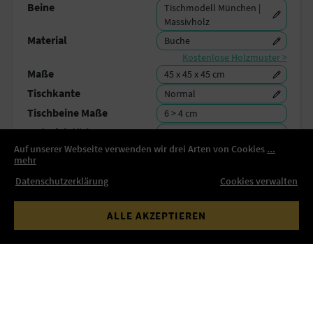
Beine
Tischmodell München |
Massivholz
Material
Buche
Kostenlose Holzmuster >
Maße
45 x 45 x 45 cm
Tischkante
Normal
Tischbeine Maße
6 > 4 cm
Materialstärke
3 cm
Auf unserer Webseite verwenden wir drei Arten von Cookies
...
Sichern Sie Ihre Planung und teilen Sie den Link:
mehr
SPEICHERN
Datenschutzerklärung
Cookies verwalten
Lieferzeit
Lieferzeit 7-9 Wochen
ALLE AKZEPTIEREN
Verpackung & Versand
Kostenlose Lieferung
Gesamtsumme
290,43 €
inkl. MwSt
IN DEN WARENKORB