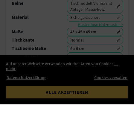
Beine
Tischmodell Vienna mit
Ablage | Massivholz
Material
Eiche geräuchert
Kostenlose Holzmuster >
Maße
45 x 45 x 45 cm
Tischkante
Normal
Tischbeine Maße
6 x 6 cm
Materialstärke
3 cm
Auf unserer Webseite verwenden wir drei Arten von Cookies
...
Sichern Sie Ihre Planung und teilen Sie den Link:
mehr
SPEICHERN
Datenschutzerklärung
Cookies verwalten
Lieferzeit
Lieferzeit 7-9 Wochen
ALLE AKZEPTIEREN
Verpackung & Versand
Kostenlose Lieferung
Gesamtsumme
507,53 €
inkl. MwSt
IN DEN WARENKORB