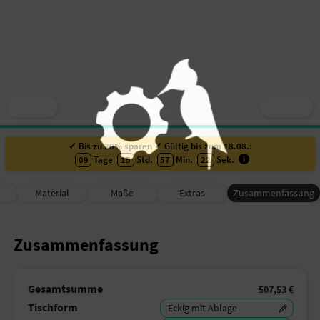
SPEICHERN
SERVICE
✓ Bis zu 20% sparen ✓ Gültig bis zum 18.08.:
09
Tage
15
Std.
57
Min.
21
Sek
.
Material
Maße
Extras
Zusammenfassung
Zusammenfassung
Gesamtsumme
507,53 €
Tischform
Eckig mit Ablage