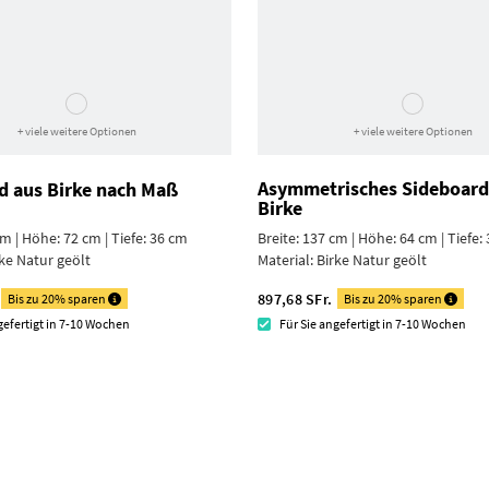
+ viele weitere Optionen
+ viele weitere Optionen
Asymmetrisches Sideboard
d aus Birke nach Maß
Birke
cm | Höhe: 72 cm | Tiefe: 36 cm
Breite: 137 cm | Höhe: 64 cm | Tiefe:
ke Natur geölt
Material:
Birke Natur geölt
897,68 SFr.
Bis zu 20% sparen
Bis zu 20% sparen
gefertigt in 7-10 Wochen
Für Sie angefertigt in 7-10 Wochen