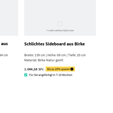
+ viele weitere Optionen
 aus
Schlichtes Sideboard aus Birke
 34 cm
Breite: 139 cm | Höhe: 69 cm | Tiefe: 20 cm
Material:
Birke Natur geölt
1.044,68 SFr.
Bis zu 20% sparen
Für Sie angefertigt in 7-10 Wochen