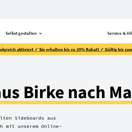
Selbst gestalten
Service & Hi
lgreich aktiviert ✓ Sie erhalten bis zu 20% Rabatt ✓ Gültig bis zu
aus Birke nach M
lten Sideboards aus
h mit unserem Online-