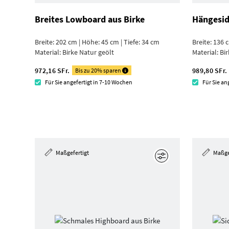
Breites Lowboard aus Birke
Hängesid
Breite: 202 cm | Höhe: 45 cm | Tiefe: 34 cm
Breite: 136 
Material:
Birke Natur geölt
Material:
Bir
972,16 SFr.
989,80 SFr.
Bis zu 20% sparen
Für Sie angefertigt in 7-10 Wochen
Für Sie an
Maßgefertigt
Maßge
Bearbeiten