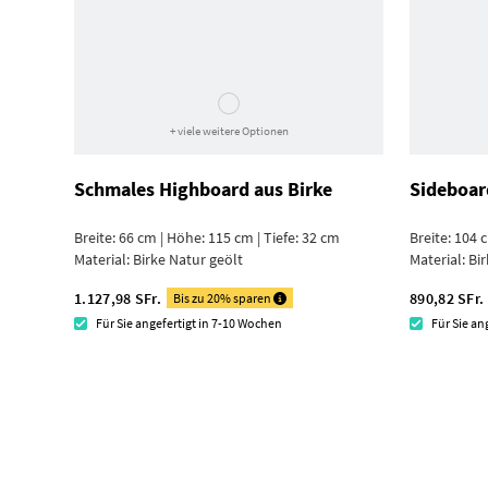
+ viele weitere Optionen
Schmales Highboard aus Birke
Sideboar
Breite: 66 cm | Höhe: 115 cm | Tiefe: 32 cm
Breite: 104 
Material:
Birke Natur geölt
Material:
Bir
1.127,98 SFr.
890,82 SFr.
Bis zu 20% sparen
Für Sie angefertigt in 7-10 Wochen
Für Sie an