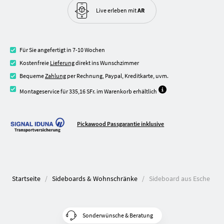
Live erleben
mit
AR
Für Sie angefertigt in 7-10 Wochen
Kostenfreie
Lieferung
direkt ins Wunschzimmer
Bequeme
Zahlung
per Rechnung, Paypal, Kreditkarte, uvm.
Montageservice für 335,16 SFr. im Warenkorb erhältlich
Pickawood Passgarantie inklusive
Startseite
Sideboards & Wohnschränke
Sideboard aus Esche
Sonderwünsche & Beratung