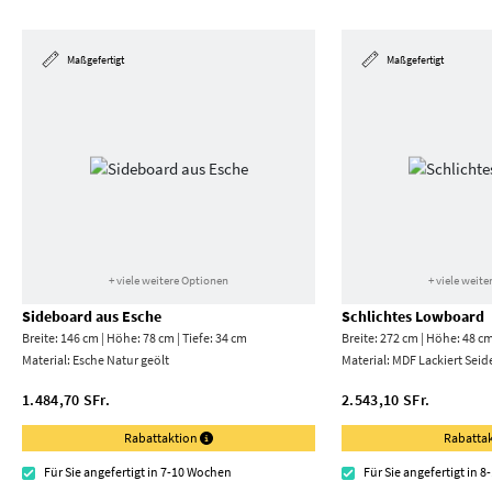
Maßgefertigt
Maßgefertigt
+ viele weitere Optionen
+ viele weit
Sideboard aus Esche
Schlichtes Lowboard
Breite: 146 cm | Höhe: 78 cm | Tiefe: 34 cm
Breite: 272 cm | Höhe: 48 cm
Material:
Esche Natur geölt
Material:
MDF Lackiert Seid
1.484,70 SFr.
2.543,10 SFr.
Rabattaktion
Rabatta
Für Sie angefertigt in 7-10 Wochen
Für Sie angefertigt in 