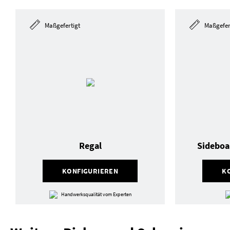
Maßgefertigt
Maßgefer
Regal
Sideboa
KONFIGURIEREN
K
Handwerksqualität vom Experten