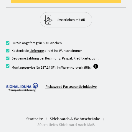
Live erleben
mit
AR
Für Sie angefertigt in 8-10 Wochen
Kostenfreie
Lieferung
direkt ins Wunschzimmer
Bequeme
Zahlung
per Rechnung, Paypal, Kreditkarte, uvm.
Montageservice für 287,14 SFr. im Warenkorb erhältlich
Pickawood Passgarantie inklusive
Startseite
Sideboards & Wohnschränke
30 cm tiefes Sideboard nach Maß