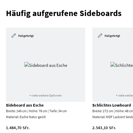
Häufig aufgerufene Sideboards
Maßgefertigt
Maßgefertigt
+ viele weitere Optionen
+ viele weit
Sideboard aus Esche
Schlichtes Lowboard
Breite: 146 cm | Höhe: 78 cm | Tiefe: 34 cm
Breite: 272 cm | Höhe: 48 cm
Material:
Esche Natur geölt
Material:
MDF Lackiert Seid
1.484,70 SFr.
2.543,10 SFr.