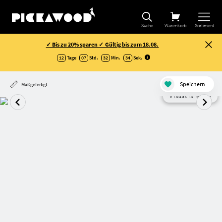
Suche
Warenkorb
Sortiment
✓ Bis zu 20% sparen ✓ Gültig bis zum 18.08.
12
Tage
07
Std.
32
Min.
34
Sek
.
Speichern
Maßgefertigt
Visualisierung