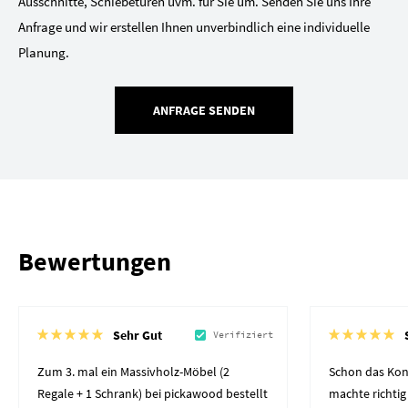
Ausschnitte, Schiebetüren uvm. für Sie um. Senden Sie uns Ihre
Anfrage und wir erstellen Ihnen unverbindlich eine individuelle
Planung.
ANFRAGE SENDEN
Bewertungen
Sehr Gut
Verifiziert
Zum 3. mal ein Massivholz-Möbel (2
Schon das Kon
Regale + 1 Schrank) bei pickawood bestellt
machte richtig