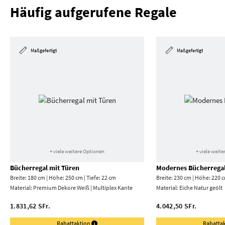
Häufig aufgerufene Regale
Maßgefertigt
Maßgefertigt
+ viele weitere Optionen
+ viele weit
Bücherregal mit Türen
Modernes Bücherrega
Breite: 180 cm | Höhe: 250 cm | Tiefe: 22 cm
Breite: 230 cm | Höhe: 220 c
Material:
Premium Dekore Weiß | Multiplex Kante
Material:
Eiche Natur geölt
1.831,62 SFr.
4.042,50 SFr.
Rabattaktion
Rabatta