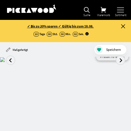
Suche
Warenkorb
Sortiment
✓ Bis zu 20% sparen ✓ Gültig bis zum 18.08.
10
Tage
00
Std.
30
Min.
01
Sek
.
Speichern
Maßgefertigt
Visualisierung