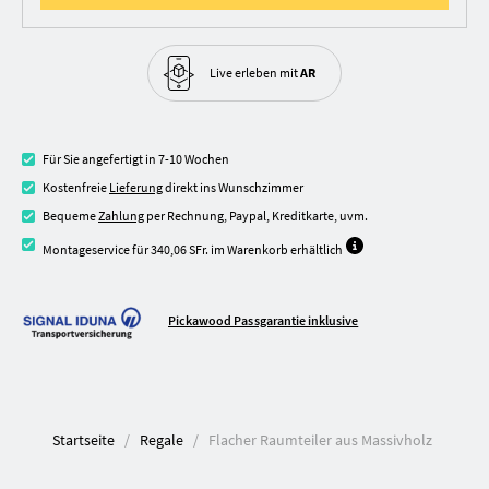
Live erleben
mit
AR
Für Sie angefertigt in 7-10 Wochen
Kostenfreie
Lieferung
direkt ins Wunschzimmer
Bequeme
Zahlung
per Rechnung, Paypal, Kreditkarte, uvm.
Montageservice für 340,06 SFr. im Warenkorb erhältlich
Pickawood Passgarantie inklusive
Startseite
Regale
Flacher Raumteiler aus Massivholz