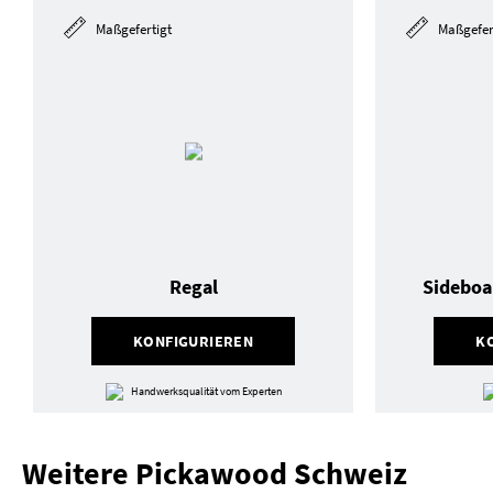
Maßgefertigt
Maßgefer
Regal
Sideboa
KONFIGURIEREN
K
Handwerksqualität vom Experten
Weitere Pickawood Schweiz