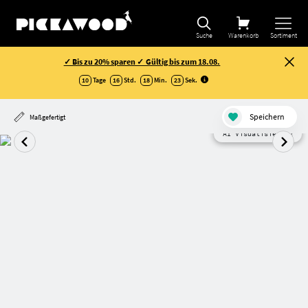
Suche
Warenkorb
Sortiment
✓ Bis zu 20% sparen ✓ Gültig bis zum 18.08.
10
Tage
16
Std.
18
Min.
22
Sek
.
Speichern
Maßgefertigt
AI Visualisierung