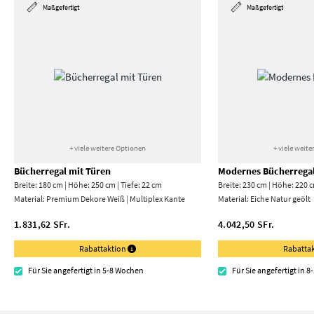
Maßgefertigt
Maßgefertigt
+ viele weitere Optionen
+ viele weit
Bücherregal mit Türen
Modernes Bücherrega
Breite: 180 cm | Höhe: 250 cm | Tiefe: 22 cm
Breite: 230 cm | Höhe: 220 c
Material:
Premium Dekore Weiß | Multiplex Kante
Material:
Eiche Natur geölt
1.831,62 SFr.
4.042,50 SFr.
Rabattaktion
Rabatta
Für Sie angefertigt in 5-8 Wochen
Für Sie angefertigt in 