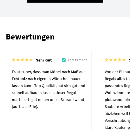
Bewertungen
Sehr Gut
Verifiziert
Es ist super, dass man Möbel nach Maß aus
Von der Planun
Echtholz nach eigenen Wünschen bauen
Regals alles to
lassen kann. Top Qualität, hat sich gut und
passendes Reg
schnell aufbauen lassen. Unser Regal
Wohnzimmerec
macht sich gut neben unser Schrankwand
pickawood bin
(auch aus Erle).
Saubere Arbeit
abziehen weil 
Verschraubung
klare Kaufemp