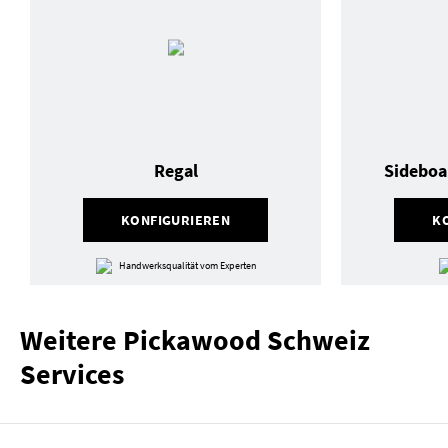
Regal
Sideboa
KONFIGURIEREN
K
Handwerksqualität vom Experten
Weitere Pickawood Schweiz
Services