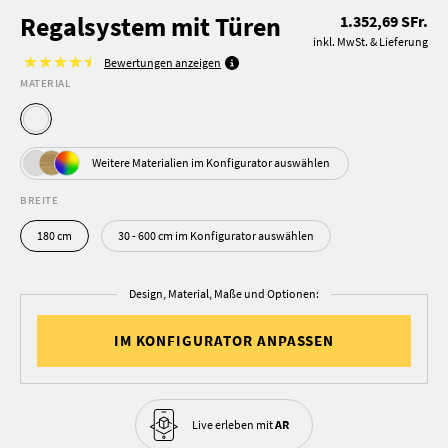
Regalsystem mit Türen
1.352,69 SFr.
inkl. MwSt. & Lieferung
Bewertungen anzeigen
MATERIAL
Weitere Materialien im Konfigurator auswählen
BREITE
180 cm
30 - 600 cm im Konfigurator auswählen
Design, Material, Maße und Optionen:
IM KONFIGURATOR ANPASSEN
Live erleben
mit
AR