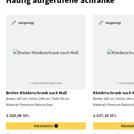
Häufig aufgerufene Schränke
Maßgefertigt
Maßgefertigt
+ viele weitere Optionen
+ viele weit
Breiter Kleiderschrank nach Maß
Kleiderschrank nach
Breite: 287 cm | Höhe: 199 cm | Tiefe: 60 cm
Breite: 240 cm | Höhe: 194 c
Material:
Premium Dekore Grau
Material:
Premium Dekore A
3.920,98 SFr.
2.637,18 SFr.
Rabattaktion
Rabatta