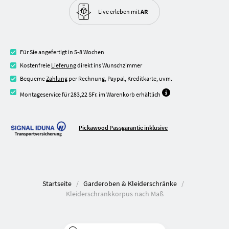
Live erleben
mit
AR
Für Sie angefertigt in 5-8 Wochen
Kostenfreie
Lieferung
direkt ins Wunschzimmer
Bequeme
Zahlung
per Rechnung, Paypal, Kreditkarte, uvm.
Montageservice für 283,22 SFr. im Warenkorb erhältlich
Pickawood Passgarantie inklusive
Startseite
Garderoben & Kleiderschränke
Kleiderschrankkorpus nach Maß