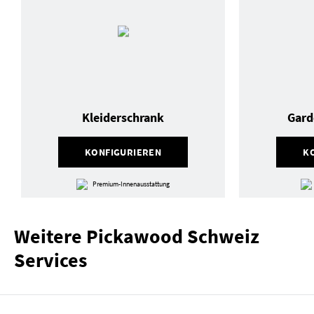
Kleiderschrank
Gard
KONFIGURIEREN
K
Premium-Innenausstattung
Weitere Pickawood Schweiz
Services