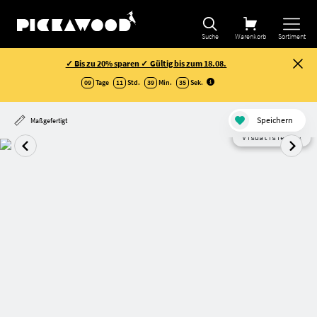
Suche
Warenkorb
Sortiment
✓ Bis zu 20% sparen ✓ Gültig bis zum 18.08.
09
Tage
11
Std.
39
Min.
35
Sek
.
Speichern
Maßgefertigt
Visualisierung