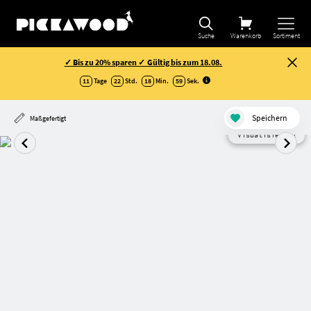
Suche
Warenkorb
Sortiment
✓ Bis zu 20% sparen ✓ Gültig bis zum 18.08.
11
Tage
22
Std.
18
Min.
58
Sek
.
Speichern
Maßgefertigt
Visualisierung