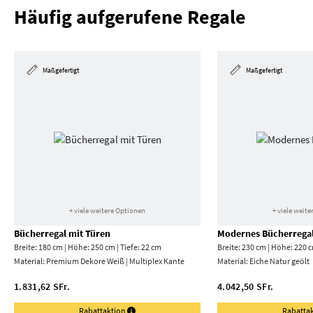
Häufig aufgerufene Regale
Maßgefertigt
Maßgefertigt
+ viele weitere Optionen
+ viele weit
Bücherregal mit Türen
Modernes Bücherrega
Breite: 180 cm | Höhe: 250 cm | Tiefe: 22 cm
Breite: 230 cm | Höhe: 220 c
Material:
Premium Dekore Weiß | Multiplex Kante
Material:
Eiche Natur geölt
1.831,62 SFr.
4.042,50 SFr.
Rabattaktion
Rabatta