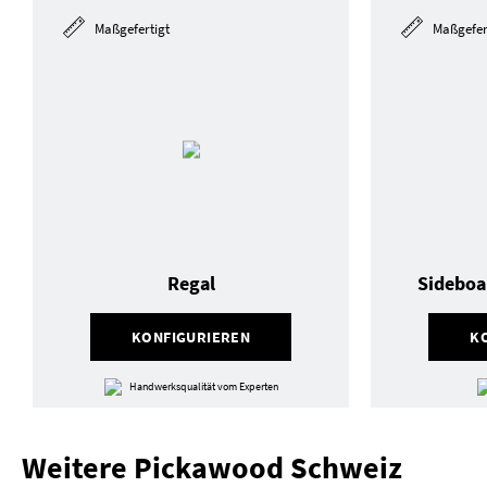
Maßgefertigt
Maßgefer
Regal
Sideboa
KONFIGURIEREN
K
Handwerksqualität vom Experten
Weitere Pickawood Schweiz