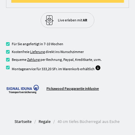
Live erleben
mit
AR
Für Sie angefertigt in 7-10 Wochen
Kostenfreie
Lieferung
direkt ins Wunschzimmer
Bequeme
Zahlung
per Rechnung, Paypal, Kreditkarte, uvm.
Montageservice für 333,20 SFr. im Warenkorb erhältlich
Pickawood Passgarantie inklusive
Startseite
Regale
40 cm tiefes Bücherregal aus Esche