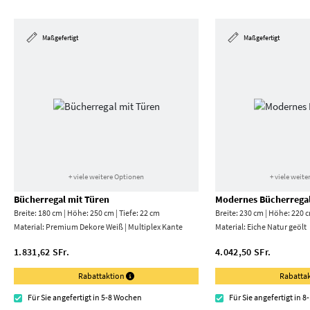
Maßgefertigt
Maßgefertigt
+ viele weitere Optionen
+ viele weit
Bücherregal mit Türen
Modernes Bücherrega
Breite: 180 cm | Höhe: 250 cm | Tiefe: 22 cm
Breite: 230 cm | Höhe: 220 c
Material:
Premium Dekore Weiß | Multiplex Kante
Material:
Eiche Natur geölt
1.831,62 SFr.
4.042,50 SFr.
Rabattaktion
Rabatta
Für Sie angefertigt in 5-8 Wochen
Für Sie angefertigt in 