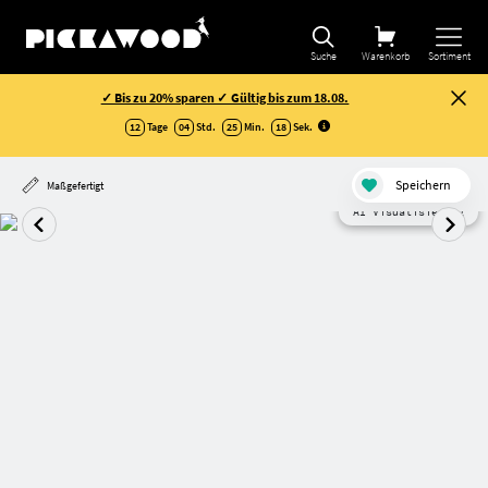
Suche
Warenkorb
Sortiment
✓ Bis zu 20% sparen ✓ Gültig bis zum 18.08.
12
Tage
04
Std.
25
Min.
18
Sek
.
Speichern
Maßgefertigt
AI Visualisierung