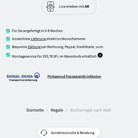
Live erleben
mit
AR
Für Sie angefertigt in 5-8 Wochen
Kostenfreie
Lieferung
direkt ins Wunschzimmer
Bequeme
Zahlung
per Rechnung, Paypal, Kreditkarte, uvm.
Montageservice für 353,78 SFr. im Warenkorb erhältlich
Pickawood Passgarantie inklusive
Startseite
Regale
Bücherregal nach Maß
Sonderwünsche & Beratung