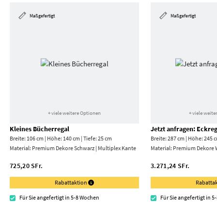
Maßgefertigt
Maßgefertigt
+ viele weitere Optionen
+ viele weit
Kleines Bücherregal
Jetzt anfragen: Eckreg
Breite: 106 cm | Höhe: 140 cm | Tiefe: 25 cm
Breite: 287 cm | Höhe: 245 c
Material:
Premium Dekore Schwarz | Multiplex Kante
Material:
Premium Dekore 
725,20 SFr.
3.271,24 SFr.
Rabattaktion
Rabatta
Für Sie angefertigt in 5-8 Wochen
Für Sie angefertigt in 