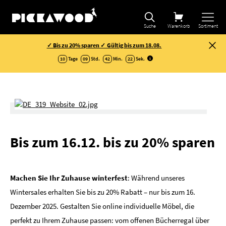
Suche
Warenkorb
Sortiment
✓ Bis zu 20% sparen ✓ Gültig bis zum 18.08.
10
Tage
09
Std.
42
Min.
22
Sek
.
Bis zum 16.12. bis zu 20% sparen
Machen Sie Ihr Zuhause winterfest
: Während unseres
Wintersales erhalten Sie bis zu 20% Rabatt – nur bis zum 16.
Dezember 2025. Gestalten Sie online individuelle Möbel, die
perfekt zu Ihrem Zuhause passen: vom offenen Bücherregal über