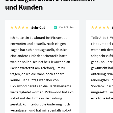
und Kunden
Sehr Gut
Verifiziert
Ich hatte ein Lowboard bei Pickawood
Tolle Arbeit! W
entworfen und bestellt. Nach einigen
Einbaumöbel üb
Tagen hat sich herausgestellt, dass ich
waren mit dem
eine andere Tiefe der Seitenteile hätte
sehr, sehr zuf
wählen sollen. Ich rief bei Pickawood an
genau so über
(keine Wartezeit am Telefon!), um zu
gewünscht hab
fragen, ob ich die Maße noch ändern
Abteilung "Pl
könne. Der Auftrag war aber von
reibungslos un
Pickawood bereits an die Herstellerfirma
Sonderwünsch
weitergeleitet worden. Pickawood hat sich
umgesetzt. Ei
sofort mit der Firma in Verbindung
eine tolle Arbe
gesetzt, konnte dort die Änderung noch
veranlassen und hat mir ebenfalls sofort