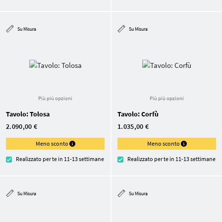
Su Misura
Su Misura
Più più opzioni
Più più opzioni
Tavolo: Tolosa
Tavolo: Corfù
2.090,00 €
1.035,00 €
Meno sconto
Meno sconto
Realizzato per te in 11-13 settimane
Realizzato per te in 11-13 settimane
Su Misura
Su Misura