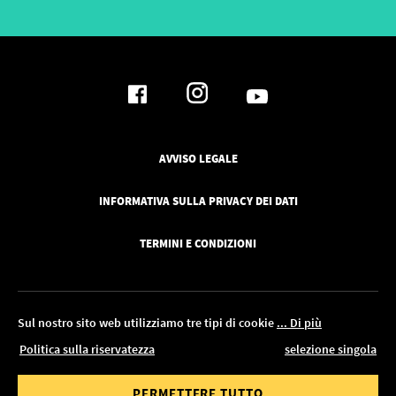
AVVISO LEGALE
INFORMATIVA SULLA PRIVACY DEI DATI
TERMINI E CONDIZIONI
Sul nostro sito web utilizziamo tre tipi di cookie
... Di più
MOSTRA FILTRO
l 18.08!
Politica sulla riservatezza
selezione singola
© 2026 Pickawood Italia
dell'ordine
Valore dell'ordine
RIPRISTINA TUTTI I FILTRI
PERMETTERE TUTTO