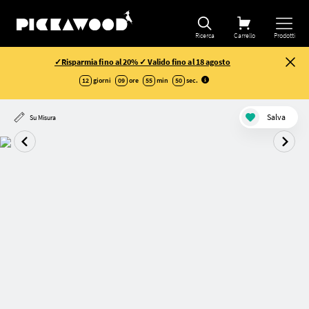
Raffina la selezione
Ricerca
Carrello
Prodotti
✓Risparmia fino al 20% ✓ Valido fino al 18 agosto
12
giorni
09
ore
55
min
49
sec
.
Salva
Su Misura