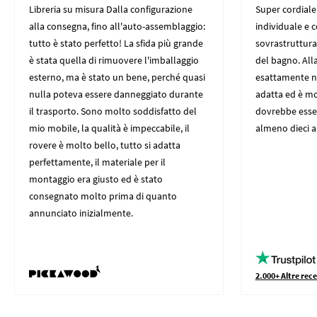
Libreria su misura Dalla configurazione
Super cordiale
alla consegna, fino all'auto-assemblaggio:
individuale e 
tutto è stato perfetto! La sfida più grande
sovrastruttura 
è stata quella di rimuovere l'imballaggio
del bagno. All
esterno, ma è stato un bene, perché quasi
esattamente nei
nulla poteva essere danneggiato durante
adatta ed è mo
il trasporto. Sono molto soddisfatto del
dovrebbe esser
mio mobile, la qualità è impeccabile, il
almeno dieci an
rovere è molto bello, tutto si adatta
perfettamente, il materiale per il
montaggio era giusto ed è stato
consegnato molto prima di quanto
annunciato inizialmente.
2.000+ Altre rece