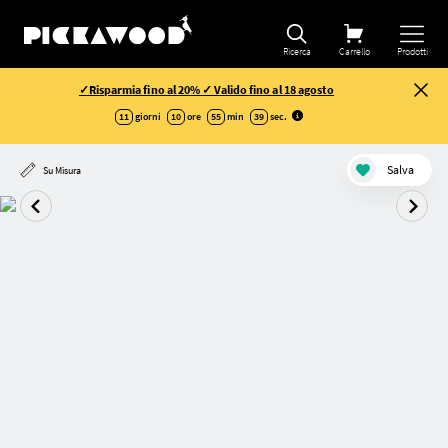
Ricerca
Carrello
Prodotti
✓Risparmia fino al 20% ✓ Valido fino al 18 agosto
11
giorni
10
ore
55
min
39
sec
.
Salva
Su Misura