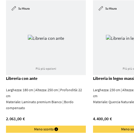
Su Misura
Su Misura
Più più opzioni
Più più 
Libreria con ante
Libreria in legno mass
Larghezza: 180 cm | Altezza: 250 cm | Profondità: 22
Larghezza: 230 cm | Altezza:
cm
cm
Materiale:
Laminato premium Bianco | Bordo
Materiale:
Quercia Naturale
compensato
2.061,00 €
4.400,00 €
Meno sconto
Meno s