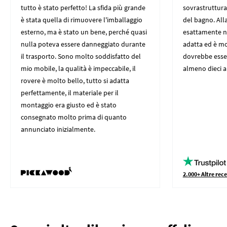
tutto è stato perfetto! La sfida più grande
sovrastruttura 
è stata quella di rimuovere l'imballaggio
del bagno. All
esterno, ma è stato un bene, perché quasi
esattamente nei
nulla poteva essere danneggiato durante
adatta ed è mo
il trasporto. Sono molto soddisfatto del
dovrebbe esser
mio mobile, la qualità è impeccabile, il
almeno dieci an
rovere è molto bello, tutto si adatta
perfettamente, il materiale per il
montaggio era giusto ed è stato
consegnato molto prima di quanto
annunciato inizialmente.
2.000+ Altre rece