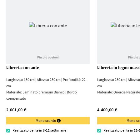
Più più opzioni
Più più 
Libreria con ante
Libreria in legno mass
Larghezza: 180 cm | Altezza: 250 cm | Profondità: 22
Larghezza: 230 cm | Altezza:
cm
cm
Materiale:
Laminato premium Bianco | Bordo
Materiale:
Quercia Naturale
compensato
2.061,00 €
4.400,00 €
Meno sconto
Meno s
Realizzato per te in 8-11 settimane
Realizzato per te in 11