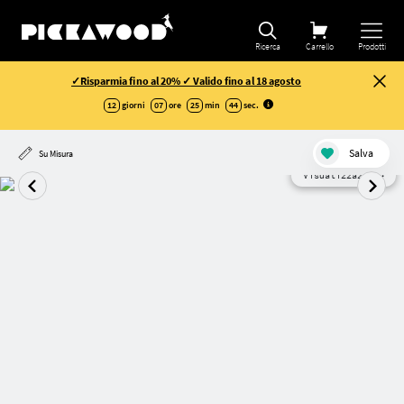
Ricerca
Carrello
Prodotti
✓Risparmia fino al 20% ✓ Valido fino al 18 agosto
12
giorni
07
ore
25
min
43
sec
.
Salva
Su Misura
Visualizzazione