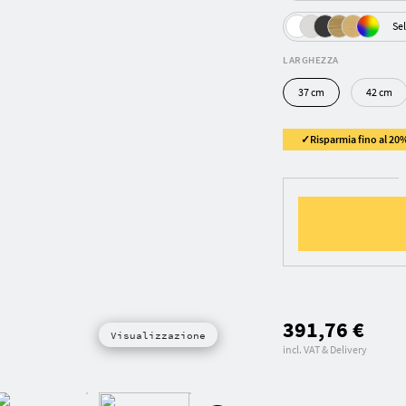
Sel
LARGHEZZA
37 cm
42 cm
✓Risparmia fino al 20%
391,76 €
Visualizzazione
incl. VAT & Delivery