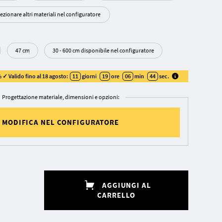
ezionare altri materiali nel configuratore
47 cm
30 - 600 cm disponibile nel configuratore
 ✓ Valido fino al 18 agosto:
11
giorni
19
ore
06
min
43
sec
.
Progettazione materiale, dimensioni e opzioni:
MODIFICA NEL CONFIGURATORE
AGGIUNGI AL
CARRELLO