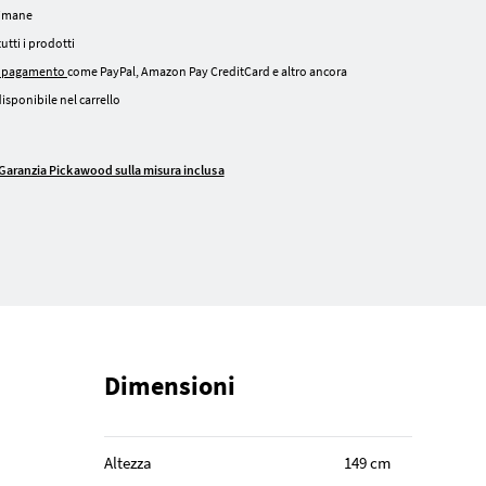
ttimane
tutti i prodotti
i pagamento
come PayPal, Amazon Pay CreditCard e altro ancora
isponibile nel carrello
Garanzia Pickawood sulla misura inclusa
Dimensioni
Altezza
149 cm