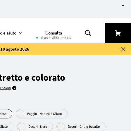
o e aiuto
Consulta
disponibilità limitata
l 18 agosto 2026
tretto e colorato
censioni
a rosso
Faggio - Naturale Oliato
le Oliato
Decori - Nero
Decori - Grigio basalto