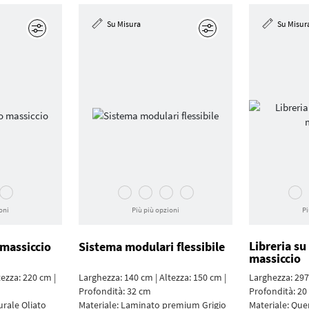
Su Misura
Su Misur
Modifica
Modifica
oni
Più più opzioni
Pi
Libreria su
 massiccio
Sistema modulari flessibile
massiccio
tezza: 220 cm |
Larghezza: 140 cm | Altezza: 150 cm |
Larghezza: 297 
Profondità: 32 cm
Profondità: 20
urale Oliato
Materiale:
Laminato premium Grigio
Materiale:
Quer