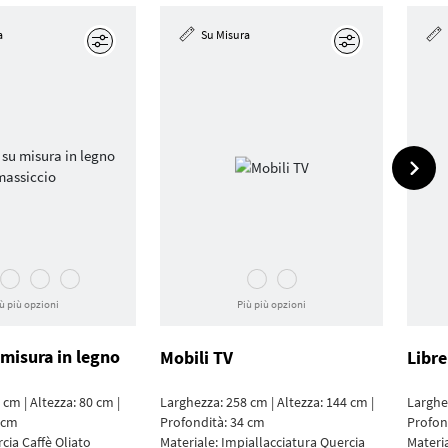
a
Su Misura
Modifica
Modifica
ù più opzioni
Più più opzioni
 misura in legno
Mobili TV
Libre
cm | Altezza: 80 cm |
Larghezza: 258 cm | Altezza: 144 cm |
Larghez
 cm
Profondità: 34 cm
Profon
cia Caffè Oliato
Materiale:
Impial­lacciatura Quercia
Materi