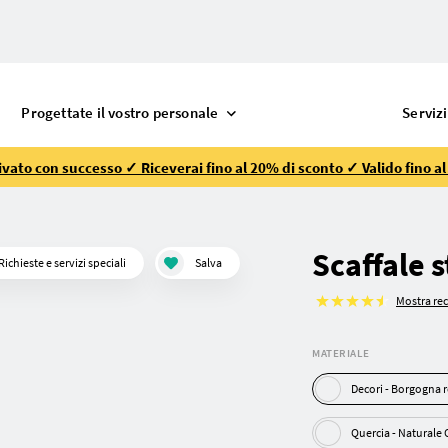
Progettate il vostro personale
Servizi
vato con successo ✓ Riceverai fino al 20% di sconto ✓ Valido fino a
Scaffale s
Richieste e servizi speciali
Salva
Mostra re
MATERIALE
Decori - Borgogn
Quercia - Natura