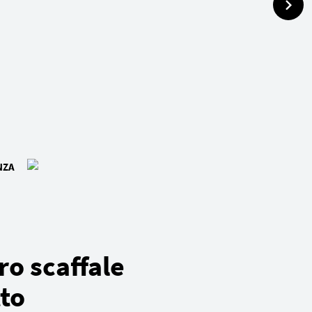
NZA
tro scaffale
to