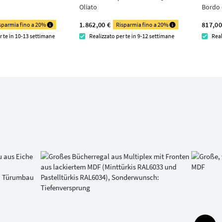
Oliato
Bordo
1.862,00 €
817,00
sparmia fino a 20%
Risparmia fino a 20%
r te in 10-13 settimane
Realizzato per te in 9-12 settimane
Real