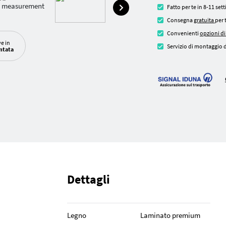
Fatto per te in 8-11 se
Consegna
gratuita
per 
Convenienti
opzioni d
ve in
Servizio di montaggio d
ntata
Dettagli
Legno
Laminato premium