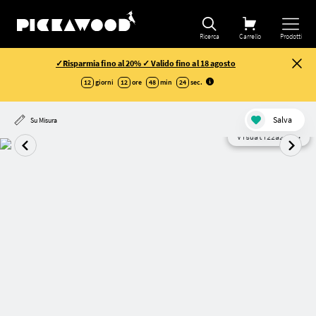
Ricerca
Carrello
Prodotti
✓Risparmia fino al 20% ✓ Valido fino al 18 agosto
12
giorni
12
ore
48
min
24
sec
.
Salva
Su Misura
Visualizzazione