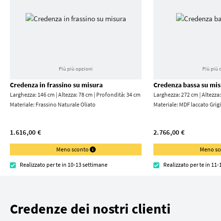
Più più opzioni
Più più 
Credenza in frassino su misura
Credenza bassa su mi
Larghezza: 146 cm | Altezza: 78 cm | Profondità: 34 cm
Larghezza: 272 cm | Altezza
Materiale:
Frassino Naturale Oliato
Materiale:
MDF laccato Grigi
1.616,00 €
2.766,00 €
Meno sconto
Meno s
Realizzato per te in 10-13 settimane
Realizzato per te in 11
Credenze dei nostri clienti