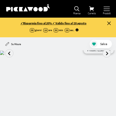
Ricerca
Carrello
Prodotti
✓Risparmia fino al 20% ✓ Valido fino al 18 agosto
09
giorni
16
ore
50
min
28
sec
.
Salva
Su Misura
Visualizzazione