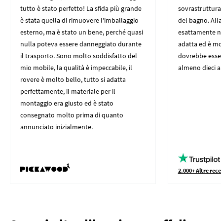
tutto è stato perfetto! La sfida più grande
sovrastruttura 
è stata quella di rimuovere l'imballaggio
del bagno. All
esterno, ma è stato un bene, perché quasi
esattamente nei
nulla poteva essere danneggiato durante
adatta ed è mo
il trasporto. Sono molto soddisfatto del
dovrebbe esser
mio mobile, la qualità è impeccabile, il
almeno dieci an
rovere è molto bello, tutto si adatta
perfettamente, il materiale per il
montaggio era giusto ed è stato
consegnato molto prima di quanto
annunciato inizialmente.
2.000+ Altre rece