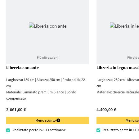
Più più opzioni
Più più 
Libreria con ante
Libreria in legno mass
Larghezza: 180 cm | Altezza: 250 cm | Profondità: 22
Larghezza: 230 cm | Altezza:
cm
cm
Materiale:
Laminato premium Bianco | Bordo
Materiale:
Quercia Naturale
compensato
2.061,00 €
4.400,00 €
Meno sconto
Meno s
Realizzato per te in 8-11 settimane
Realizzato per te in 11