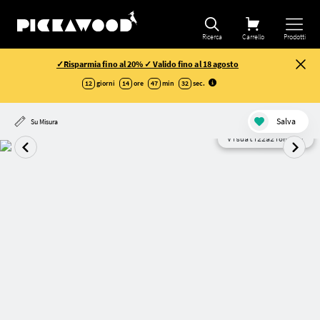
Ricerca
Carrello
Prodotti
✓Risparmia fino al 20% ✓ Valido fino al 18 agosto
12
giorni
14
ore
47
min
32
sec
.
Salva
Su Misura
Visualizzazione AI