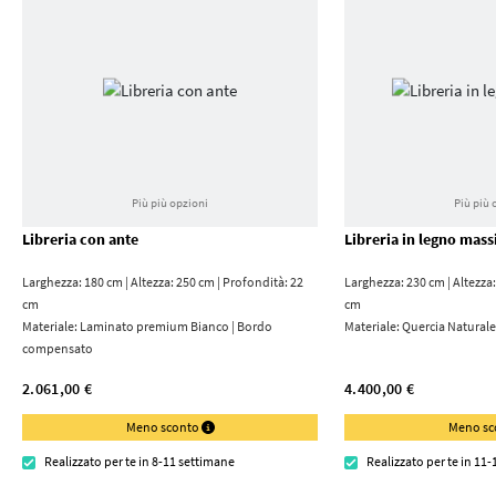
Più più opzioni
Più più 
Libreria con ante
Libreria in legno mass
Larghezza: 180 cm | Altezza: 250 cm | Profondità: 22
Larghezza: 230 cm | Altezza:
cm
cm
Materiale:
Laminato premium Bianco | Bordo
Materiale:
Quercia Naturale
compensato
2.061,00 €
4.400,00 €
Meno sconto
Meno s
Realizzato per te in 8-11 settimane
Realizzato per te in 11