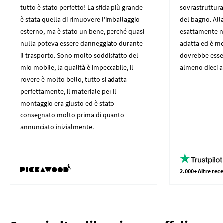
tutto è stato perfetto! La sfida più grande
sovrastruttura 
è stata quella di rimuovere l'imballaggio
del bagno. All
esterno, ma è stato un bene, perché quasi
esattamente nei
nulla poteva essere danneggiato durante
adatta ed è mo
il trasporto. Sono molto soddisfatto del
dovrebbe esser
mio mobile, la qualità è impeccabile, il
almeno dieci an
rovere è molto bello, tutto si adatta
perfettamente, il materiale per il
montaggio era giusto ed è stato
consegnato molto prima di quanto
annunciato inizialmente.
2.000+ Altre rece