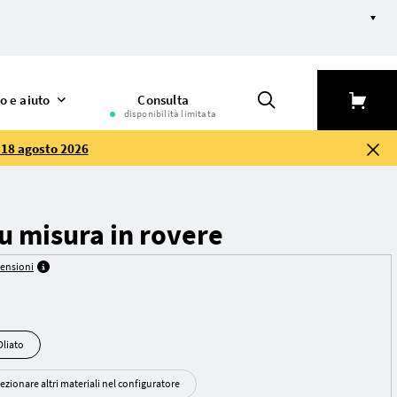
o e aiuto
Consulta
disponibilità limitata
l 18 agosto 2026
su misura in rovere
censioni
le Oliato
ezionare altri materiali nel configuratore