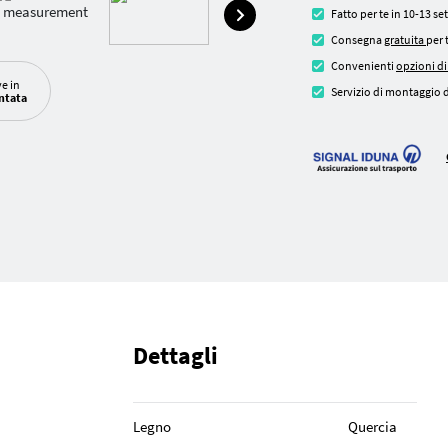
Fatto per te in 10-13 s
Consegna
gratuita
per 
Convenienti
opzioni d
ve in
Servizio di montaggio d
ntata
Dettagli
Legno
Quercia