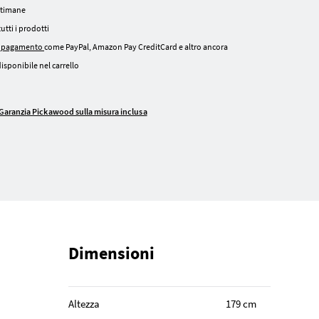
ettimane
tutti i prodotti
i pagamento
come PayPal, Amazon Pay CreditCard e altro ancora
isponibile nel carrello
Garanzia Pickawood sulla misura inclusa
Dimensioni
Altezza
179 cm