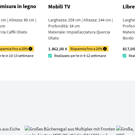
 misura in legno
Mobili TV
Libre
cm | Altezza: 80 cm |
Larghezza: 258 cm | Altezza: 144 cm |
Larghez
 cm
Profondità: 34 cm
Profon
cia Caffè Oliato
Materiale:
Impial­lacciatura Quercia
Materi
Oliato
Bordo
1.862,00 €
817,00
sparmia fino a 20%
Risparmia fino a 20%
r te in 10-13 settimane
Realizzato per te in 9-12 settimane
Real