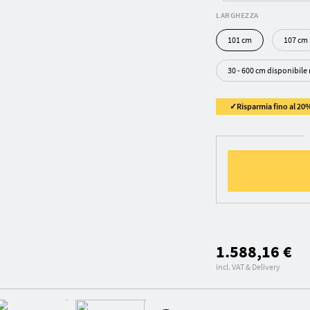
LARGHEZZA
101 cm
107 cm
30 - 600 cm disponibile
✓Risparmia fino al 20%
1.588,16 €
incl. VAT & Delivery