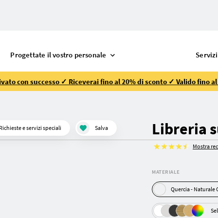
Progettate il vostro personale
Servizi
vato con successo ✓ Riceverai fino al 20% di sconto ✓ Valido fino a
Libreria 
Richieste e servizi speciali
Salva
Mostra re
MATERIALE
Quercia - Natura
Sel