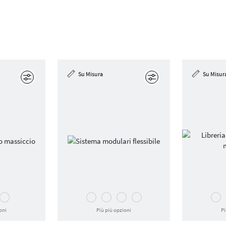
Su Misura
Su Misur
Modifica
Modifica
oni
Più più opzioni
Pi