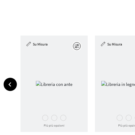
Su Misura
Su Misura
Modifica
Più più opzioni
Più più opzi