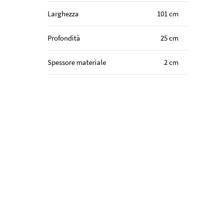
Larghezza
101 cm
Profondità
25 cm
Spessore materiale
2 cm