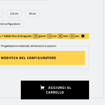
113 cm
95 cm
 nel configuratore
 ✓ Valido fino al 18 agosto:
10
giorni
15
ore
49
min
52
sec
.
Progettazione materiale, dimensioni e opzioni:
MODIFICA NEL CONFIGURATORE
AGGIUNGI AL
CARRELLO