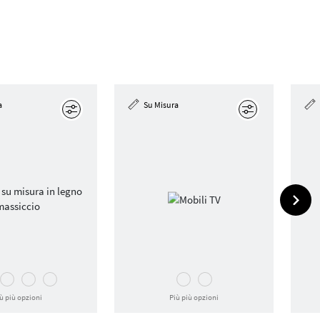
a
Su Misura
Modifica
Modifica
ù più opzioni
Più più opzioni