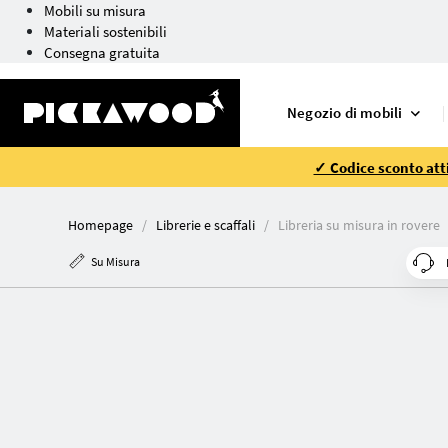
Mobili su misura
Materiali sostenibili
Consegna gratuita
Negozio di mobili
✓ Codice sconto atti
Homepage
Librerie e scaffali
Libreria su misura in rovere
Su Misura