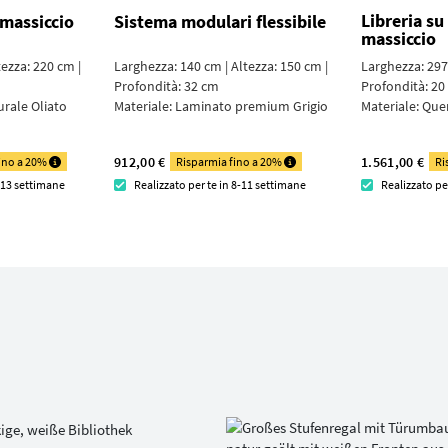
Libreria su
 massiccio
Sistema modulari flessibile
massiccio
tezza: 220 cm |
Larghezza: 140 cm | Altezza: 150 cm |
Larghezza: 297 
Profondità: 32 cm
Profondità: 20
urale Oliato
Materiale:
Laminato premium Grigio
Materiale:
Quer
912,00 €
1.561,00 €
fino a 20%
Risparmia fino a 20%
Ri
1-13 settimane
Realizzato per te in 8-11 settimane
Realizzato pe