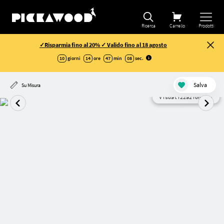
Ricerca
Carrello
Prodotti
✓Risparmia fino al 20% ✓ Valido fino al 18 agosto
10
giorni
14
ore
47
min
07
sec
.
Salva
Su Misura
Visualizzazione AI