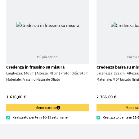
Più più opzioni
Più più 
Credenza in frassino su misura
Credenza bassa su mi
Larghezza: 146 cm | Altezza: 78 cm | Profondità: 34 cm
Larghezza: 272 cm | Altezza
Materiale:
Frassino Naturale Oliato
Materiale:
MDF laccato Grigi
1.616,00 €
2.766,00 €
Meno sconto
Meno s
Realizzato per te in 10-13 settimane
Realizzato per te in 11