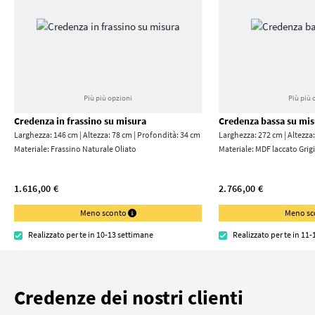
Più più opzioni
Più più 
Credenza in frassino su misura
Credenza bassa su mi
Larghezza: 146 cm | Altezza: 78 cm | Profondità: 34 cm
Larghezza: 272 cm | Altezza
Materiale:
Frassino Naturale Oliato
Materiale:
MDF laccato Grigi
1.616,00 €
2.766,00 €
Meno sconto
Meno s
Realizzato per te in 10-13 settimane
Realizzato per te in 11
Credenze dei nostri clienti