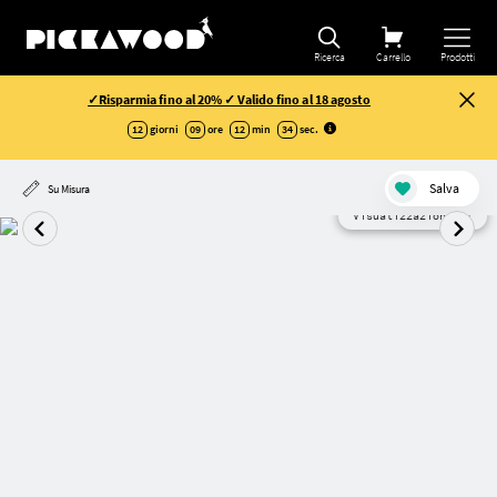
Ricerca
Carrello
Prodotti
✓Risparmia fino al 20% ✓ Valido fino al 18 agosto
12
giorni
09
ore
12
min
33
sec
.
Salva
Su Misura
Visualizzazione AI