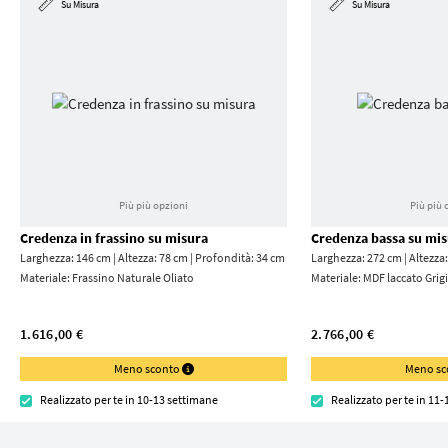
Su Misura
Su Misura
Più più opzioni
Più più 
Credenza in frassino su misura
Credenza bassa su mi
Larghezza: 146 cm | Altezza: 78 cm | Profondità: 34 cm
Larghezza: 272 cm | Altezza
Materiale:
Frassino Naturale Oliato
Materiale:
MDF laccato Grigi
1.616,00 €
2.766,00 €
Meno sconto
Meno s
Realizzato per te in 10-13 settimane
Realizzato per te in 11