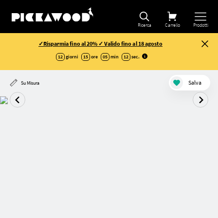
Ricerca
Carrello
Prodotti
✓Risparmia fino al 20% ✓ Valido fino al 18 agosto
12
giorni
15
ore
05
min
11
sec
.
Salva
Su Misura